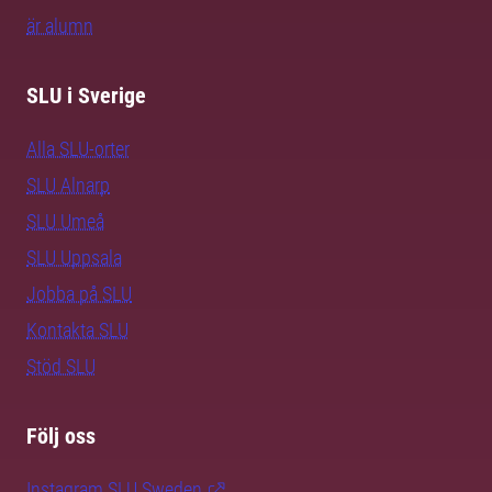
är alumn
SLU i Sverige
Alla SLU-orter
SLU Alnarp
SLU Umeå
SLU Uppsala
Jobba på SLU
Kontakta SLU
Stöd SLU
Följ oss
Instagram SLU.Sweden