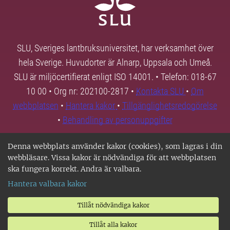
SLU, Sveriges lantbruksuniversitet, har verksamhet över
hela Sverige. Huvudorter är Alnarp, Uppsala och Umeå.
SLU är miljöcertifierat enligt ISO 14001. • Telefon: 018-67
10 00 • Org nr: 202100-2817 •
Kontakta SLU
•
Om
webbplatsen
•
Hantera kakor
•
Tillgänglighetsredogörelse
•
Behandling av personuppgifter
Denna webbplats använder kakor (cookies), som lagras i din
webbläsare. Vissa kakor är nödvändiga för att webbplatsen
ska fungera korrekt. Andra är valbara.
Hantera valbara kakor
Tillåt nödvändiga kakor
Tillåt alla kakor