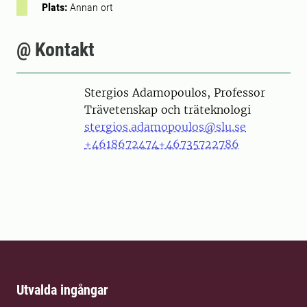
Plats:
Annan ort
@ Kontakt
Person
Stergios Adamopoulos, Professor
Trävetenskap och träteknologi
stergios.adamopoulos@slu.se
+4618672474
+46735722786
Utvalda ingångar