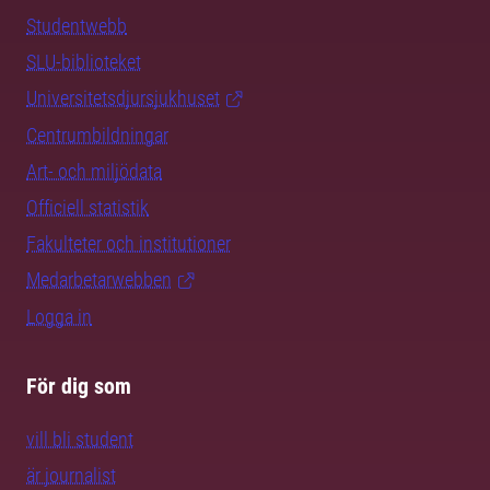
Studentwebb
SLU-biblioteket
Universitetsdjursjukhuset
Centrumbildningar
Art- och miljödata
Officiell statistik
Fakulteter och institutioner
Medarbetarwebben
Logga in
För dig som
vill bli student
är journalist