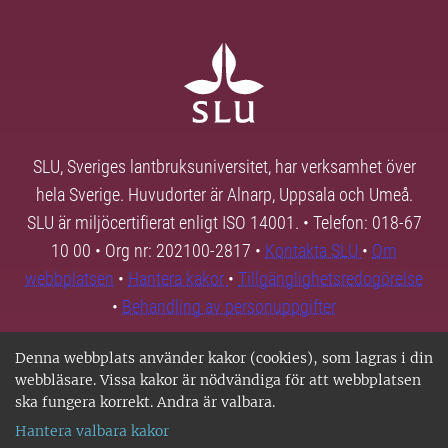
SLU, Sveriges lantbruksuniversitet, har verksamhet över
hela Sverige. Huvudorter är Alnarp, Uppsala och Umeå.
SLU är miljöcertifierat enligt ISO 14001. • Telefon: 018-67
10 00 • Org nr: 202100-2817 •
Kontakta SLU
•
Om
webbplatsen
•
Hantera kakor
•
Tillgänglighetsredogörelse
•
Behandling av personuppgifter
Denna webbplats använder kakor (cookies), som lagras i din
webbläsare. Vissa kakor är nödvändiga för att webbplatsen
ska fungera korrekt. Andra är valbara.
Hantera valbara kakor