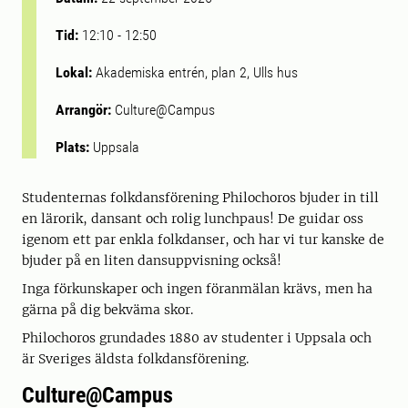
Tid:
12:10
-
12:50
Lokal:
Akademiska entrén, plan 2, Ulls hus
Arrangör:
Culture@Campus
Plats:
Uppsala
Studenternas folkdansförening Philochoros bjuder in till
en lärorik, dansant och rolig lunchpaus! De guidar oss
igenom ett par enkla folkdanser, och har vi tur kanske de
bjuder på en liten dansuppvisning också!
Inga förkunskaper och ingen föranmälan krävs, men ha
gärna på dig bekväma skor.
Philochoros grundades 1880 av studenter i Uppsala och
är Sveriges äldsta folkdansförening.
Culture@Campus