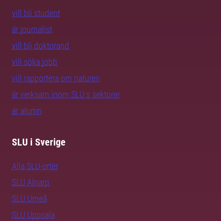
vill bli student
är journalist
vill bli doktorand
vill söka jobb
vill rapportera om naturen
är verksam inom SLU:s sektorer
är alumn
SLU i Sverige
Alla SLU-orter
SLU Alnarp
SLU Umeå
SLU Uppsala