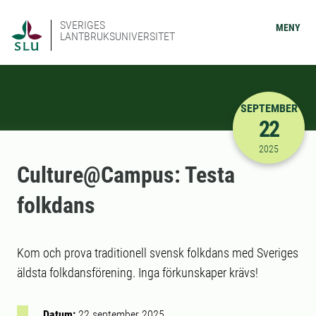
SVERIGES
MENY
LANTBRUKSUNIVERSITET
SEPTEMBER
22
2025-09-22
2025
Culture@Campus: Testa
folkdans
Kom och prova traditionell svensk folkdans med Sveriges
äldsta folkdansförening. Inga förkunskaper krävs!
Datum:
22 september 2025