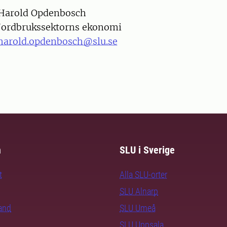
on
Harold Opdenbosch
Jordbrukssektorns ekonomi
harold.opdenbosch@slu.se
m
SLU i Sverige
t
Alla SLU-orter
SLU Alnarp
rand
SLU Umeå
SLU Uppsala