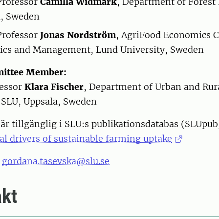
Professor
Camilla Widmark
, Department of Forest
, Sweden
Professor
Jonas Nordström
, AgriFood Economics C
ics and Management, Lund University, Sweden
ittee Member:
fessor
Klara Fischer
, Department of Urban and Rur
 SLU, Uppsala, Sweden
r tillgänglig i SLU:s publikationsdatabas (SLUpub
l drivers of sustainable farming uptake
:
gordana.tasevska@slu.se
kt