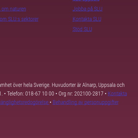
ra om naturen
Jobba på SLU
nom SLU:s sektorer
Kontakta SLU
Stöd SLU
samhet över hela Sverige. Huvudorter är Alnarp, Uppsala och
01. • Telefon: 018-67 10 00 • Org nr: 202100-2817 •
Kontakta
lgänglighetsredogörelse
•
Behandling av personuppgifter