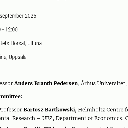
 september 2025
0
-
12:00
ftets Hörsal, Ultuna
ine, Uppsala
fessor
Anders Branth Pedersen
, Århus Universitet
mmittee:
Professor
Bartosz Bartkowski,
Helmholtz Centre f
ntal Research – UFZ, Department of Economics,