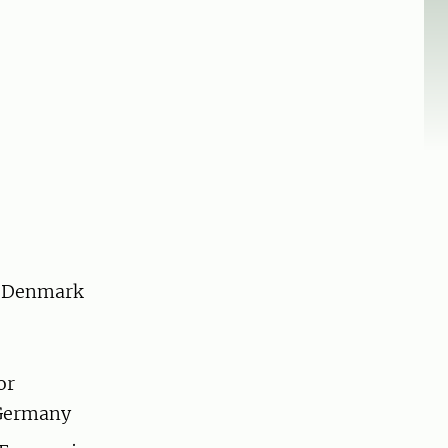
, Denmark
or
 Germany