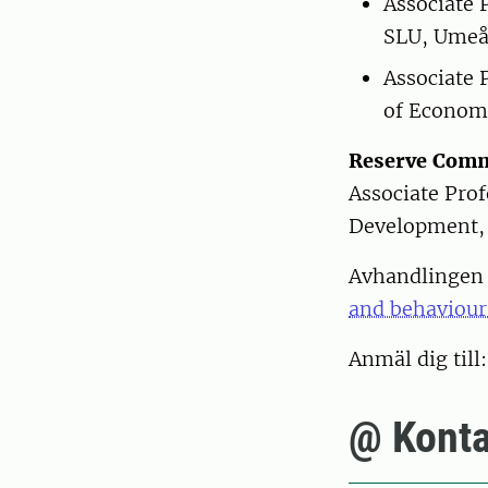
Associate 
SLU, Umeå
Associate 
of Econom
Reserve Comm
Associate Pro
Development,
Avhandlingen ä
and behavioura
Anmäl dig till
@ Konta