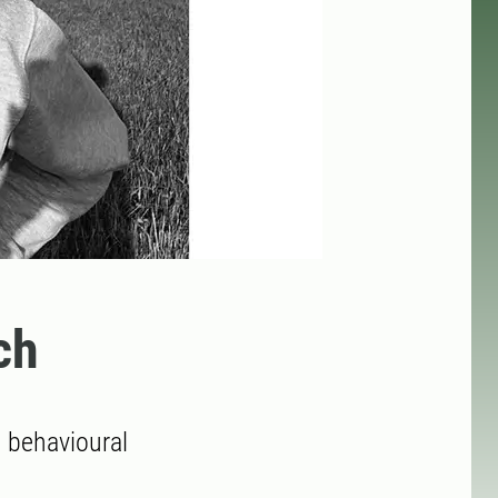
ch
d behavioural