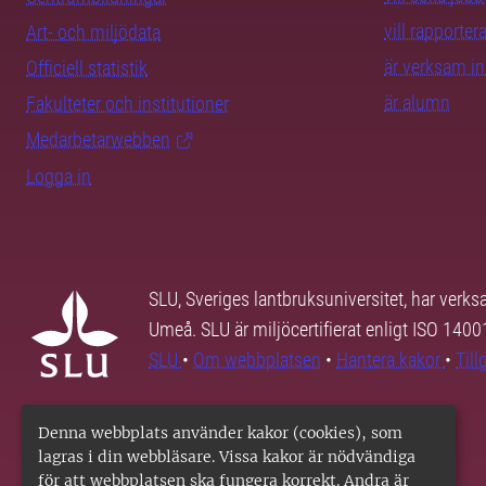
vill rapporte
Art- och miljödata
är verksam i
Officiell statistik
är alumn
Fakulteter och institutioner
Medarbetarwebben
Logga in
SLU, Sveriges lantbruksuniversitet, har verk
Umeå. SLU är miljöcertifierat enligt ISO 140
SLU
•
Om webbplatsen
•
Hantera kakor
•
Til
Denna webbplats använder kakor (cookies), som
lagras i din webbläsare. Vissa kakor är nödvändiga
för att webbplatsen ska fungera korrekt. Andra är