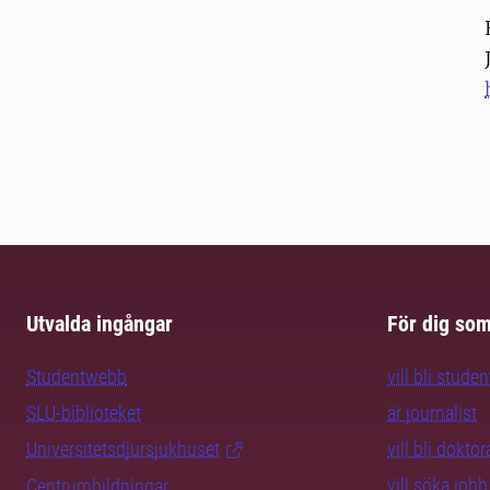
Pers
Utvalda ingångar
För dig so
Studentwebb
vill bli studen
SLU-biblioteket
är journalist
Universitetsdjursjukhuset
vill bli dokto
vill söka jobb
Centrumbildningar