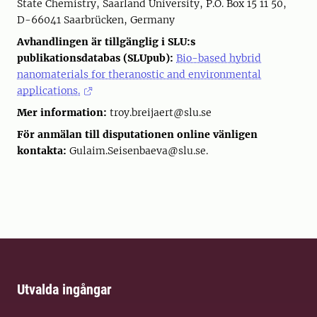
State Chemistry, Saarland University, P.O. Box 15 11 50,
D-66041 Saarbrücken, Germany
Avhandlingen är tillgänglig i SLU:s
publikationsdatabas (SLUpub):
Bio-based hybrid
nanomaterials for theranostic and environmental
applications.
Mer information:
troy.breijaert@slu.se
För anmälan till disputationen online vänligen
kontakta:
Gulaim.Seisenbaeva@slu.se.
Utvalda ingångar