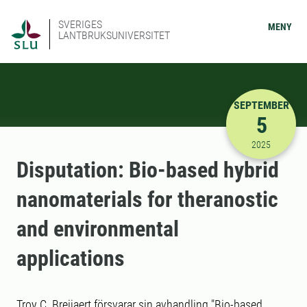
SVERIGES
MENY
LANTBRUKSUNIVERSITET
SEPTEMBER
5
2025-09-05
2025
Disputation: Bio-based hybrid
nanomaterials for theranostic
and environmental
applications
Troy C. Breijaert försvarar sin avhandling "Bio-based