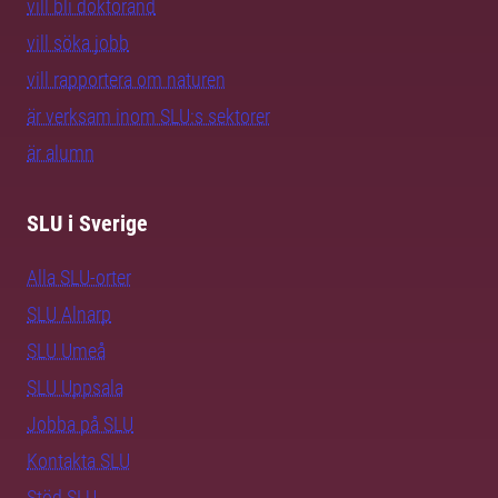
vill bli doktorand
vill söka jobb
vill rapportera om naturen
är verksam inom SLU:s sektorer
är alumn
SLU i Sverige
Alla SLU-orter
SLU Alnarp
SLU Umeå
SLU Uppsala
Jobba på SLU
Kontakta SLU
Stöd SLU