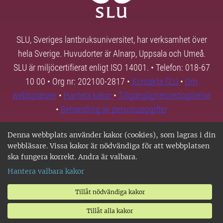
SLU, Sveriges lantbruksuniversitet, har verksamhet över
hela Sverige. Huvudorter är Alnarp, Uppsala och Umeå.
SLU är miljöcertifierat enligt ISO 14001. • Telefon: 018-67
10 00 • Org nr: 202100-2817 •
Kontakta SLU
•
Om
webbplatsen
•
Hantera kakor
•
Tillgänglighetsredogörelse
•
Behandling av personuppgifter
Denna webbplats använder kakor (cookies), som lagras i din
webbläsare. Vissa kakor är nödvändiga för att webbplatsen
ska fungera korrekt. Andra är valbara.
Hantera valbara kakor
Tillåt nödvändiga kakor
Tillåt alla kakor