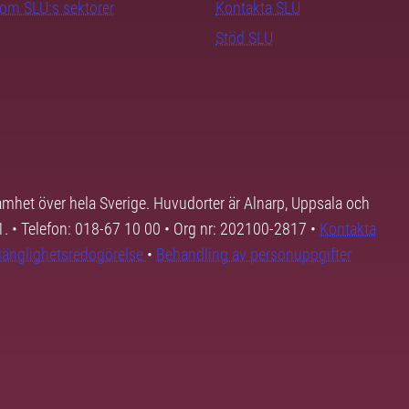
nom SLU:s sektorer
Kontakta SLU
Stöd SLU
samhet över hela Sverige. Huvudorter är Alnarp, Uppsala och
01. • Telefon: 018-67 10 00 • Org nr: 202100-2817 •
Kontakta
lgänglighetsredogörelse
•
Behandling av personuppgifter