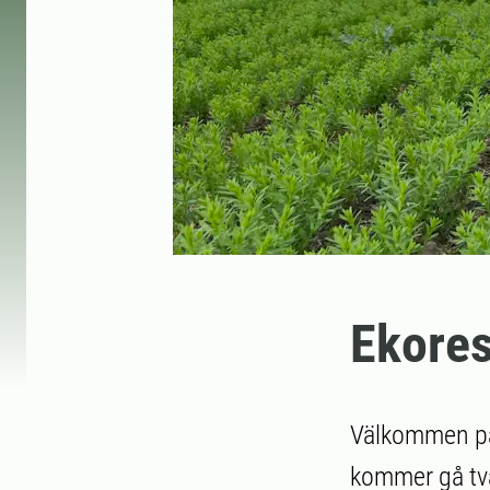
Ekore
Välkommen på
kommer gå två