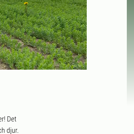
r! Det
h djur.