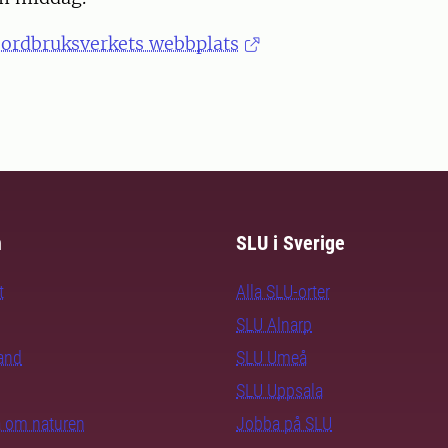
Jordbruksverkets webbplats
m
SLU i Sverige
t
Alla SLU-orter
SLU Alnarp
rand
SLU Umeå
SLU Uppsala
ra om naturen
Jobba på SLU