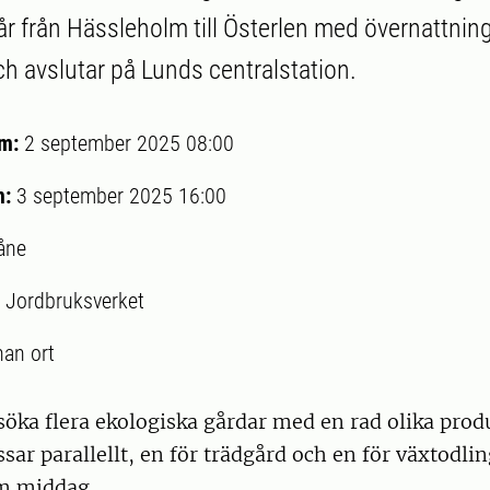
r från Hässleholm till Österlen med övernattnin
ch avslutar på Lunds centralstation.
um:
2 september 2025 08:00
m:
3 september 2025 16:00
åne
:
Jordbruksverket
an ort
öka flera ekologiska gårdar med en rad olika prod
sar parallellt, en för trädgård och en för växtodlin
m middag.