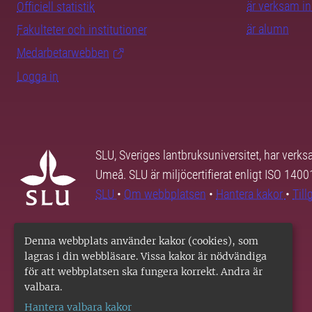
är verksam i
Officiell statistik
är alumn
Fakulteter och institutioner
Medarbetarwebben
Logga in
SLU, Sveriges lantbruksuniversitet, har verk
Umeå. SLU är miljöcertifierat enligt ISO 140
SLU
•
Om webbplatsen
•
Hantera kakor
•
Til
Denna webbplats använder kakor (cookies), som
lagras i din webbläsare. Vissa kakor är nödvändiga
för att webbplatsen ska fungera korrekt. Andra är
valbara.
Hantera valbara kakor