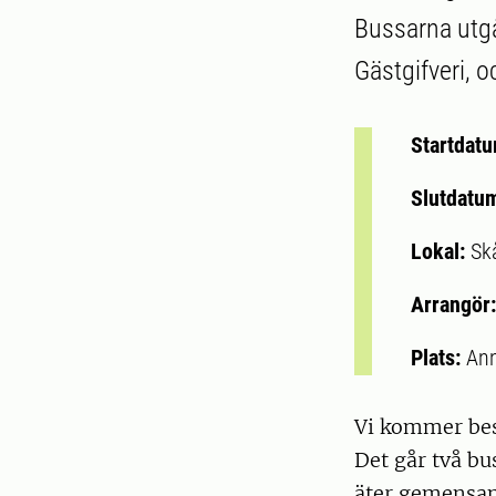
Bussarna utgå
Gästgifveri, o
Startdat
Slutdatu
Lokal:
Sk
Arrangör
Plats:
Ann
Vi kommer bes
Det går två bus
äter gemensa