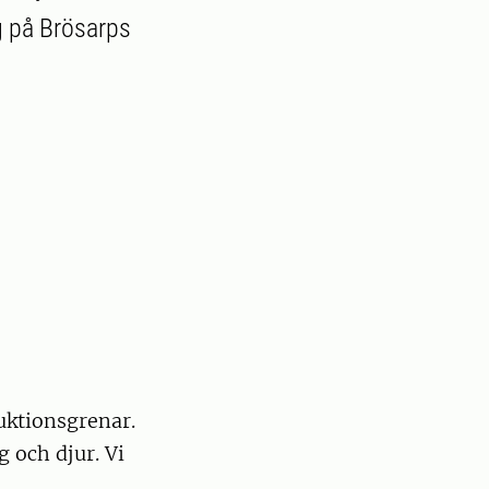
g på Brösarps
uktionsgrenar.
g och djur. Vi