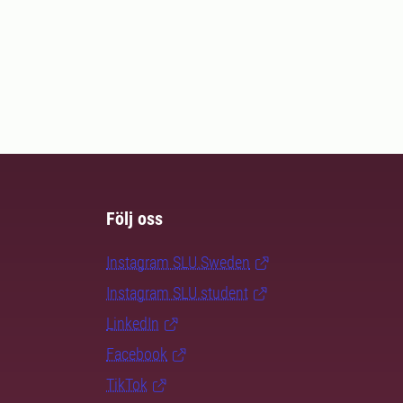
Följ oss
Instagram SLU.Sweden
Instagram SLU.student
LinkedIn
Facebook
TikTok