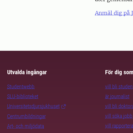
Anmäl dig på 
Utvalda ingångar
För dig so
Studentwebb
vill bli studen
SLU-biblioteket
är journalist
Universitetsdjursjukhuset
vill bli dokto
vill söka jobb
Centrumbildningar
vill rapporte
Art- och miljödata