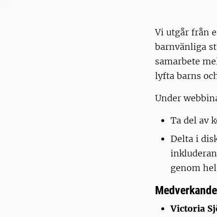
Vi utgår från 
barnvänliga st
samarbete mel
lyfta barns oc
Under webbina
Ta del av 
Delta i di
inkluderan
genom hel
Medverkande
Victoria S