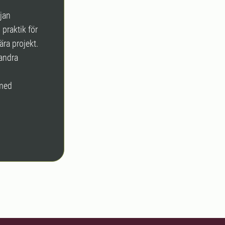
jan
praktik för
ära projekt.
 andra
 med