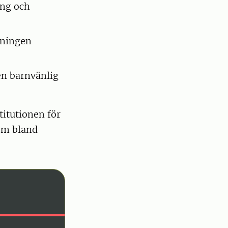
ing och
eningen
en barnvänlig
titutionen för
 om bland