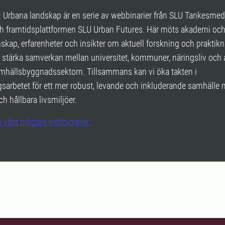
: Urbana landskap är en serie av webbinarier från SLU Tankesmed
 framtidsplattformen SLU Urban Futures. Här möts akademi och 
nskap, erfarenheter och insikter om aktuell forskning och praktikn
tt stärka samverkan mellan universitet, kommuner, näringsliv och
amhällsbyggnadssektorn. Tillsammans kan vi öka takten i
sarbetet för ett mer robust, levande och inkluderande samhälle
ch hållbara livsmiljöer.
 våra tidigare webbinarier