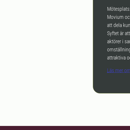
Mötesplats
Movium och
att dela ku
Syftet är a
aktörer i s
omställning
attraktiva o
Läs mer om