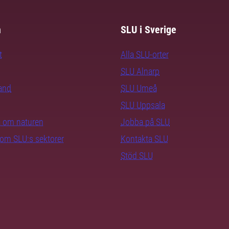
m
SLU i Sverige
t
Alla SLU-orter
SLU Alnarp
rand
SLU Umeå
SLU Uppsala
ra om naturen
Jobba på SLU
nom SLU:s sektorer
Kontakta SLU
Stöd SLU