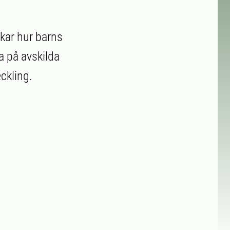
skar hur barns
ra på avskilda
ckling.