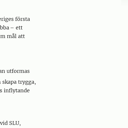
riges första
bba – ett
om mål att
kan utformas
n skapa trygga,
s inflytande
 vid SLU,