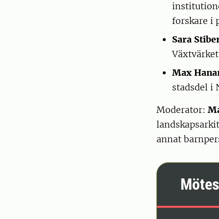
institutio
forskare i
Sara Stibe
Växtvärket
Max Hana
stadsdel i
Moderator:
Ma
landskapsarki
annat barnper
Mötes