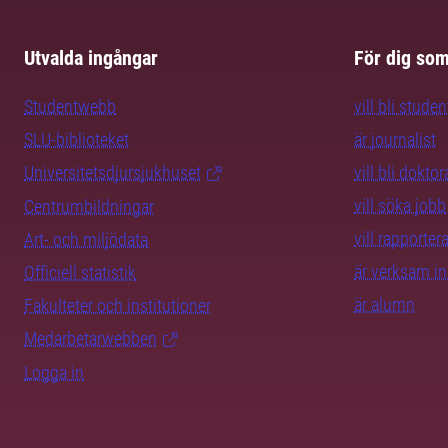
Utvalda ingångar
För dig so
Studentwebb
vill bli studen
SLU-biblioteket
är journalist
Universitetsdjursjukhuset
vill bli dokto
vill söka jobb
Centrumbildningar
vill rapporte
Art- och miljödata
är verksam i
Officiell statistik
är alumn
Fakulteter och institutioner
Medarbetarwebben
Logga in