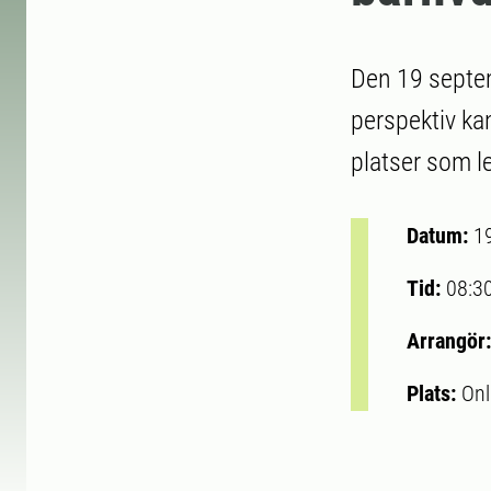
Den 19 septemb
perspektiv kan
platser som le
Datum:
1
Tid:
08:3
Arrangör
Plats:
Onl