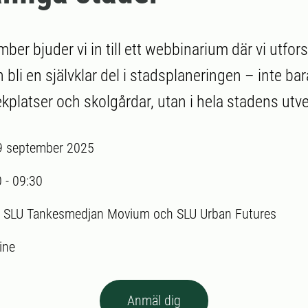
er bjuder vi in till ett webbinarium där vi utfor
 bli en självklar del i stadsplaneringen – inte ba
kplatser och skolgårdar, utan i hela stadens utve
9 september 2025
0
-
09:30
:
SLU Tankesmedjan Movium och SLU Urban Futures
ine
Anmäl dig