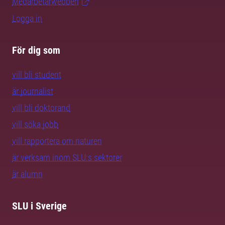
Medarbetarwebben
Logga in
För dig som
vill bli student
är journalist
vill bli doktorand
vill söka jobb
vill rapportera om naturen
är verksam inom SLU:s sektorer
är alumn
SLU i Sverige