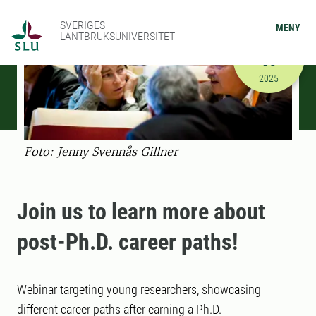
SVERIGES
MENY
LANTBRUKSUNIVERSITET
SEPTEMBER
17
2025-09-17
2025
Foto: Jenny Svennås Gillner
Join us to learn more about
post-Ph.D. career paths!
Webinar targeting young researchers, showcasing
different career paths after earning a Ph.D.