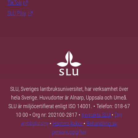
TikTok
SLU Play
SLU, Sveriges lantbruksuniversitet, har verksamhet över
hela Sverige. Huvudorter är Alnarp, Uppsala och Umeå.
SLU är miljöcertifierat enligt ISO 14001. • Telefon: 018-67
10 00 • Org nr: 202100-2817 •
Kontakta SLU
•
Om
webbplatsen
•
Hantera kakor
•
Behandling av
personuppgifter