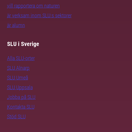
vill rapportera om naturen
är verksam inom SLU:s sektorer
är alumn
SLU i Sverige
Alla SLU-orter
SLU Alnarp
SLU Umeå
SLU Uppsala
Jobba på SLU
Kontakta SLU
Stöd SLU