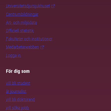
Universitetsdjursjukhuset
Centrumbildningar
Art- och miljödata
Officiell statistik
Fakulteter och institutioner
Medarbetarwebben
Logga in
För dig som
vill bli student
är journalist
vill bli doktorand
vill söka jobb