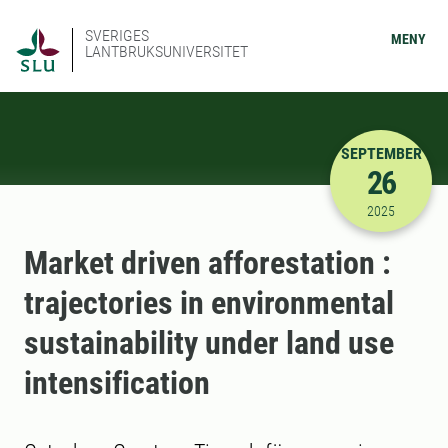
SVERIGES
MENY
LANTBRUKSUNIVERSITET
SEPTEMBER
26
2025-09-26
2025
Market driven afforestation :
trajectories in environmental
sustainability under land use
intensification