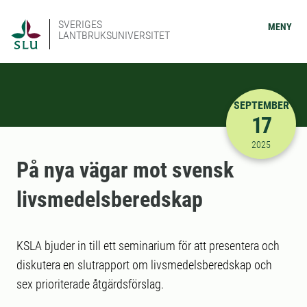
SVERIGES
MENY
LANTBRUKSUNIVERSITET
SEPTEMBER
17
2025-09-17
2025
På nya vägar mot svensk
livsmedelsberedskap
KSLA bjuder in till ett seminarium för att presentera och
diskutera en slutrapport om livsmedelsberedskap och
sex prioriterade åtgärdsförslag.