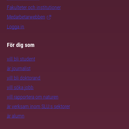
Fakulteter och institutioner
Medarbetarwebben
Logga in
För dig som
vill bli student
är journalist
vill bli doktorand
vill söka jobb
vill rapportera om naturen
är verksam inom SLU:s sektorer
är alumn