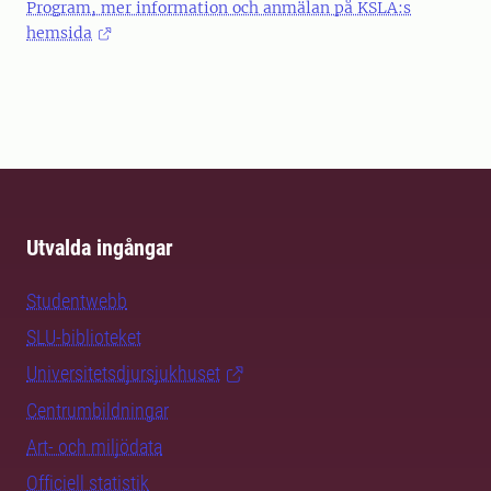
Program, mer information och anmälan på KSLA:s
hemsida
Utvalda ingångar
Studentwebb
SLU-biblioteket
Universitetsdjursjukhuset
Centrumbildningar
Art- och miljödata
Officiell statistik