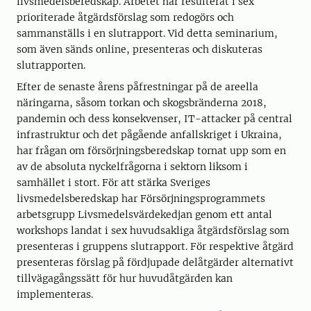
livsmedelsberedskap. Arbetet har resulterat i sex
prioriterade åtgärdsförslag som redogörs och
sammanställs i en slutrapport. Vid detta seminarium,
som även sänds online, presenteras och diskuteras
slutrapporten.
Efter de senaste årens påfrestningar på de areella
näringarna, såsom torkan och skogsbränderna 2018,
pandemin och dess konsekvenser, IT-attacker på central
infrastruktur och det pågående anfallskriget i Ukraina,
har frågan om försörjningsberedskap tornat upp som en
av de absoluta nyckelfrågorna i sektorn liksom i
samhället i stort. För att stärka Sveriges
livsmedelsberedskap har Försörjningsprogrammets
arbetsgrupp Livsmedelsvärdekedjan genom ett antal
workshops landat i sex huvudsakliga åtgärdsförslag som
presenteras i gruppens slutrapport. För respektive åtgärd
presenteras förslag på fördjupade delåtgärder alternativt
tillvägagångssätt för hur huvudåtgärden kan
implementeras.