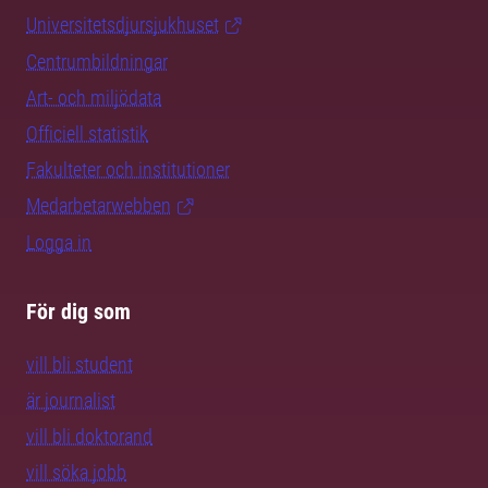
Universitetsdjursjukhuset
Centrumbildningar
Art- och miljödata
Officiell statistik
Fakulteter och institutioner
Medarbetarwebben
Logga in
För dig som
vill bli student
är journalist
vill bli doktorand
vill söka jobb