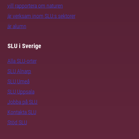
vill rapportera om naturen
är verksam inom SLU:s sektorer
är alumn
SLU i Sverige
Alla SLU-orter
SLU Alnarp
SLU Umeå
SLU Uppsala
Jobba på SLU
Kontakta SLU
Stöd SLU