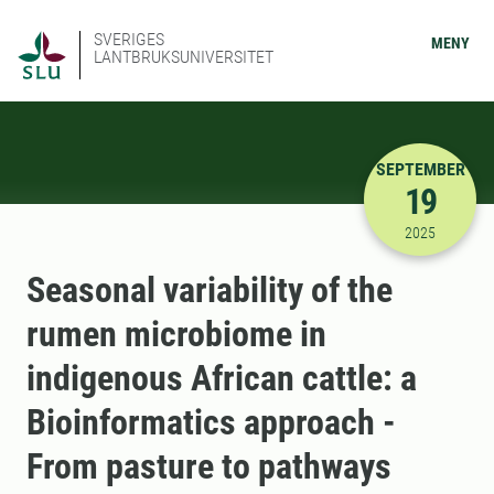
SVERIGES
MENY
LANTBRUKSUNIVERSITET
SEPTEMBER
19
2025-09-19
2025
Seasonal variability of the
rumen microbiome in
indigenous African cattle: a
Bioinformatics approach -
From pasture to pathways