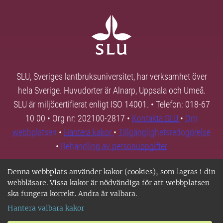
SLU, Sveriges lantbruksuniversitet, har verksamhet över
hela Sverige. Huvudorter är Alnarp, Uppsala och Umeå.
SLU är miljöcertifierat enligt ISO 14001. • Telefon: 018-67
10 00 • Org nr: 202100-2817 •
Kontakta SLU
•
Om
webbplatsen
•
Hantera kakor
•
Tillgänglighetsredogörelse
•
Behandling av personuppgifter
Denna webbplats använder kakor (cookies), som lagras i din
webbläsare. Vissa kakor är nödvändiga för att webbplatsen
ska fungera korrekt. Andra är valbara.
Hantera valbara kakor