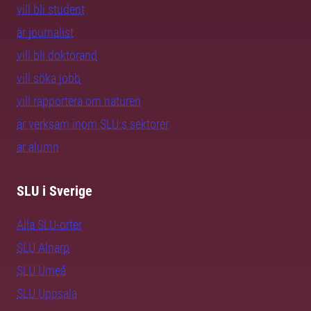
vill bli student
är journalist
vill bli doktorand
vill söka jobb
vill rapportera om naturen
är verksam inom SLU:s sektorer
är alumn
SLU i Sverige
Alla SLU-orter
SLU Alnarp
SLU Umeå
SLU Uppsala