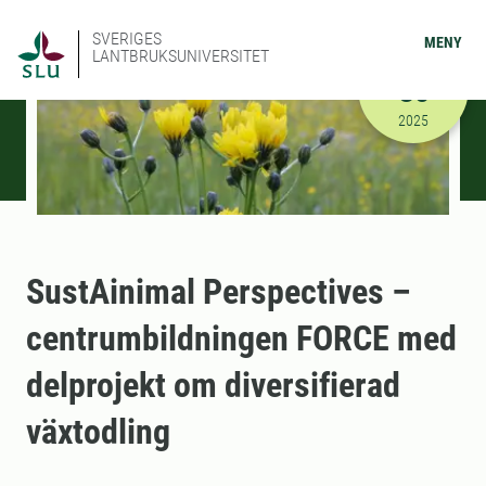
SVERIGES
MENY
LANTBRUKSUNIVERSITET
SEPTEMBER
30
2025-09-30
2025
SustAinimal Perspectives –
centrumbildningen FORCE med
delprojekt om diversifierad
växtodling