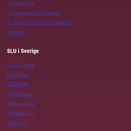
vill söka jobb
vill rapportera om naturen
är verksam inom SLU:s sektorer
är alumn
SLU i Sverige
Alla SLU-orter
SLU Alnarp
SLU Umeå
SLU Uppsala
Jobba på SLU
Kontakta SLU
Stöd SLU