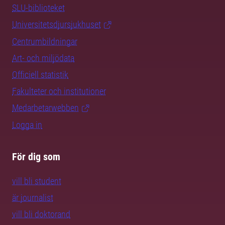
SLU-biblioteket
Universitetsdjursjukhuset
Centrumbildningar
Art- och miljödata
Officiell statistik
Fakulteter och institutioner
Medarbetarwebben
Logga in
För dig som
vill bli student
är journalist
vill bli doktorand