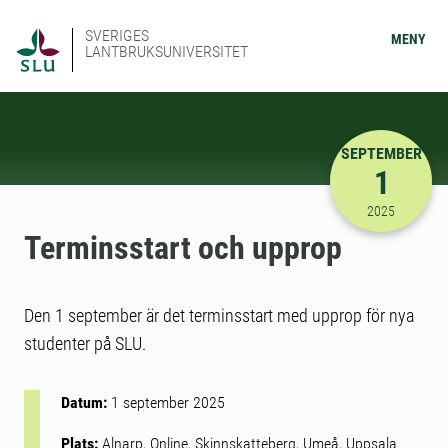
SVERIGES
MENY
LANTBRUKSUNIVERSITET
SEPTEMBER
1
2025-09-01
2025
Terminsstart och upprop
Den 1 september är det terminsstart med upprop för nya
studenter på SLU.
Datum:
1 september 2025
Plats:
Alnarp, Online, Skinnskatteberg, Umeå, Uppsala