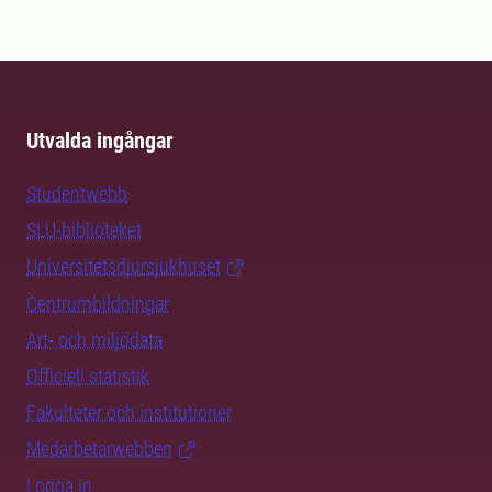
Utvalda ingångar
Studentwebb
SLU-biblioteket
Universitetsdjursjukhuset
Centrumbildningar
Art- och miljödata
Officiell statistik
Fakulteter och institutioner
Medarbetarwebben
Logga in