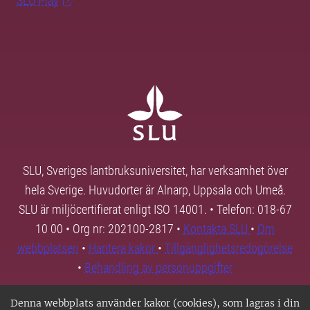
SLU Play
SLU, Sveriges lantbruksuniversitet, har verksamhet över
hela Sverige. Huvudorter är Alnarp, Uppsala och Umeå.
SLU är miljöcertifierat enligt ISO 14001. • Telefon: 018-67
10 00 • Org nr: 202100-2817 •
Kontakta SLU
•
Om
webbplatsen
•
Hantera kakor
•
Tillgänglighetsredogörelse
•
Behandling av personuppgifter
Denna webbplats använder kakor (cookies), som lagras i din