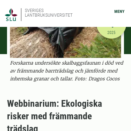
SVERIGES
MENY
LANTBRUKSUNIVERSITET
SEPTEMBER
4
2025-09-04
2025
Forskarna undersökte skalbaggsfaunan i död ved
av främmande barrträdslag och jämförde med
inhemska granar och tallar. Foto: Dragos Cocos
Webbinarium: Ekologiska
risker med främmande
trädslag