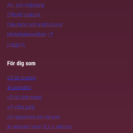
Art- och miljödata
Officiell statistik
Fakulteter och institutioner
Medarbetarwebben
Logga in
För dig som
vill bli student
är journalist
vill bli doktorand
vill söka jobb
vill rapportera om naturen
är verksam inom SLU:s sektorer