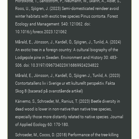
Horstkotte, T., Sandström, P., Neumann, W., Skarin, A., Adler, S.,
Roos, U., Sjögren, J. (2023) Semi-domesticated reindeer avoid
winter habitats with exotic tree species Pinus contorta. Forest
Ecology and Management 540: 121062. doi:
10.1016/j.foreco.2023.121062
Mårald, E., Jönsson, J., Kardell, Ö., Sjögren, J., Tunlid, A. (2024)
An exotic tree in a foreign country: A cultural biography of the
Lodgepole pine in Sweden. Environment and History 30: 483-
506. doi: 10.3197/096734023X16869924234822
Mårald, E., Jönsson, J., Kardell, Ö., Sjögren J., Tunlid, A. (2023)
Contortatallens liv i Sverige ur ett kulturellt perspektiv. Fakta
Skog 8 (baserad på ovanstående artikel)
Kärvemo, S., Schroeder, M., Ranius, T. (2023) Beetle diversity in
dead wood is lower in non-native than native tree species,
especially those more distantly related to native species. Journal
of Applied Ecology 60: 170-180.
Schroeder, M., Cocos, D. (2018) Performance of the tree-killing