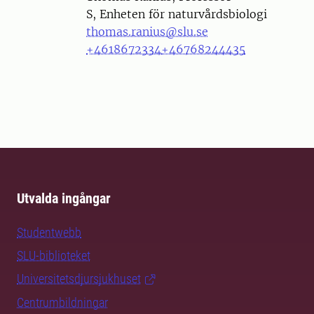
S, Enheten för naturvårdsbiologi
thomas.ranius@slu.se
+4618672334
+46768244435
Utvalda ingångar
Studentwebb
SLU-biblioteket
Universitetsdjursjukhuset
Centrumbildningar