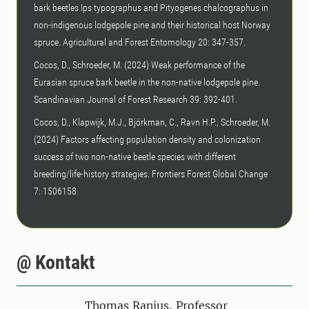
bark beetles Ips typographus and Pityogenes chalcographus in
non-indigenous lodgepole pine and their historical host Norway
spruce. Agricultural and Forest Entomology 20: 347-357.
Cocos, D., Schroeder, M. (2024) Weak performance of the
Eurasian spruce bark beetle in the non-native lodgepole pine.
Scandinavian Journal of Forest Research 39: 392-401.
Cocos, D., Klapwijk, M.J., Björkman, C., Ravn H.P., Schroeder, M.
(2024) Factors affecting population density and colonization
success of two non-native beetle species with different
breeding/life-history strategies. Frontiers Forest Global Change
7: 1506158.
@ Kontakt
Person
Thomas Ranius, Professor