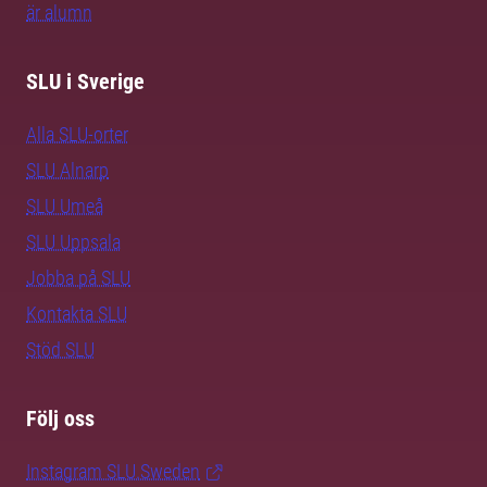
är alumn
SLU i Sverige
Alla SLU-orter
SLU Alnarp
SLU Umeå
SLU Uppsala
Jobba på SLU
Kontakta SLU
Stöd SLU
Följ oss
Instagram SLU.Sweden