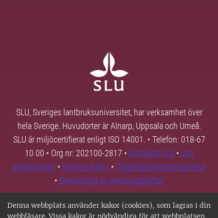
SLU, Sveriges lantbruksuniversitet, har verksamhet över
hela Sverige. Huvudorter är Alnarp, Uppsala och Umeå.
SLU är miljöcertifierat enligt ISO 14001. • Telefon: 018-67
10 00 • Org nr: 202100-2817 •
Kontakta SLU
•
Om
webbplatsen
•
Hantera kakor
•
Tillgänglighetsredogörelse
•
Behandling av personuppgifter
Denna webbplats använder kakor (cookies), som lagras i din
webbläsare. Vissa kakor är nödvändiga för att webbplatsen