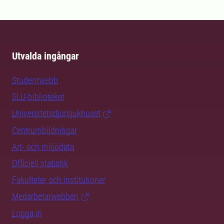
Utvalda ingångar
Studentwebb
SLU-biblioteket
Universitetsdjursjukhuset
Centrumbildningar
Art- och miljödata
Officiell statistik
Fakulteter och institutioner
Medarbetarwebben
Logga in