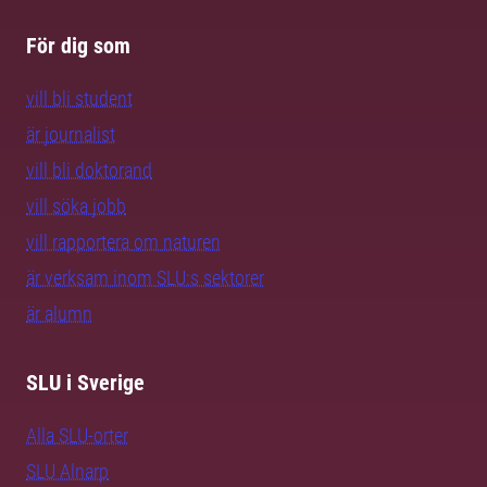
För dig som
vill bli student
är journalist
vill bli doktorand
vill söka jobb
vill rapportera om naturen
är verksam inom SLU:s sektorer
är alumn
SLU i Sverige
Alla SLU-orter
SLU Alnarp