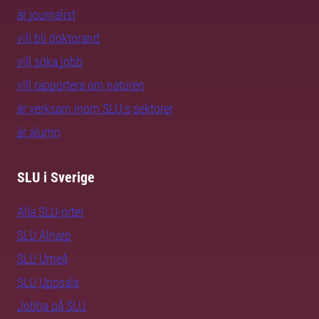
är journalist
vill bli doktorand
vill söka jobb
vill rapportera om naturen
är verksam inom SLU:s sektorer
är alumn
SLU i Sverige
Alla SLU-orter
SLU Alnarp
SLU Umeå
SLU Uppsala
Jobba på SLU