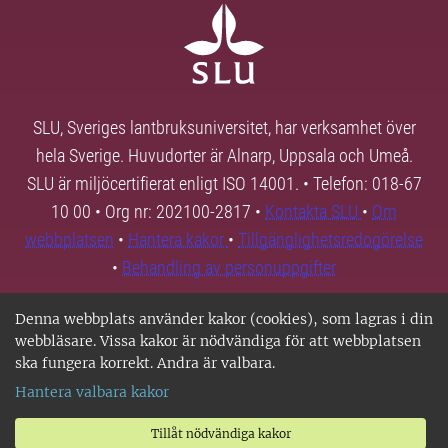
SLU, Sveriges lantbruksuniversitet, har verksamhet över
hela Sverige. Huvudorter är Alnarp, Uppsala och Umeå.
SLU är miljöcertifierat enligt ISO 14001. • Telefon: 018-67
10 00 • Org nr: 202100-2817 •
Kontakta SLU
•
Om
webbplatsen
•
Hantera kakor
•
Tillgänglighetsredogörelse
•
Behandling av personuppgifter
Denna webbplats använder kakor (cookies), som lagras i din
webbläsare. Vissa kakor är nödvändiga för att webbplatsen
ska fungera korrekt. Andra är valbara.
Hantera valbara kakor
Tillåt nödvändiga kakor