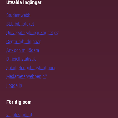
Utvalda ingångar
Studentwebb
SLU-biblioteket
Universitetsdjursjukhuset
Centrumbildningar
Art- och miljödata
Officiell statistik
Fakulteter och institutioner
Medarbetarwebben
Logga in
För dig som
vill bli student