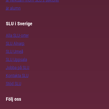
är verksam inom SLU:s sektorer
är alumn
SLU i Sverige
Alla SLU-orter
SLU Alnarp
SLU Umeå
SLU Uppsala
Jobba på SLU
Kontakta SLU
Stöd SLU
Följ oss