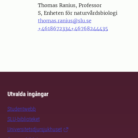
Person
Thomas Ranius, Professor
S, Enheten för naturvårdsbiologi
thomas.ranius@slu.se
+4618672334
+46768244435
Utvalda ingångar
Studentwebb
SLU-biblioteket
Universitetsdjursjukhuset