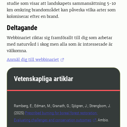
studie som visar att landskapets sammansättning 5-10
km omkring brandområdet kan påverka vilka arter som
koloniserar efter en brand.
Deltagande
Webbinariet riktar sig framförallt till dig som arbetar
med naturvård i skog men alla som är intresserade är
välkomna.
Anmäl dig till webbinariet
Vetenskapliga artiklar
Ramberg, E.; Edman, M.; Granath, G.; Sjögren, J.; Strengbom, J.
(2025)
Prescribed burning for boreal forest restoration:
Evaluating challenges and conservation outcomes
. Ambio.