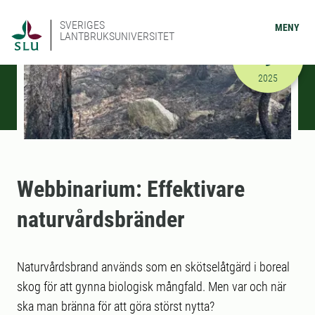
SVERIGES
MENY
LANTBRUKSUNIVERSITET
OKTOBER
9
2025-10-09
2025
Webbinarium: Effektivare
naturvårdsbränder
Naturvårdsbrand används som en skötselåtgärd i boreal
skog för att gynna biologisk mångfald. Men var och när
ska man bränna för att göra störst nytta?