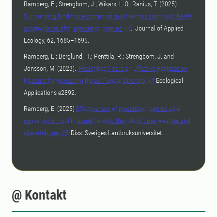
Ramberg, E.; Strengbom, J.; Wikars, L-O.; Ranius, T. (2025)
Surrounding landscape composition influences saproxylic beetle
assemblages after prescribed burning
. Journal of Applied
Ecology, 62, 1685–1695.
Ramberg, E.; Berglund, H.; Penttilä, R.; Strengbom, J. and
Jönsson, M. (2023).
Prescribed Fire is an Effective Restoration
Measure for Increasing Boreal Fungal Diversity.
Ecological
Applications e2892.
Ramberg, E. (2025)
Effectiveness of prescribed burning as a
conservation tool in boreal forests: the role of time, weather and
site attributes
. Diss. Sveriges Lantbruksuniversitet.
@ Kontakt