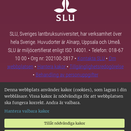
SLU, Sveriges lantbruksuniversitet, har verksamhet över
hela Sverige. Huvudorter är Alnarp, Uppsala och Umeå.
SLU är miljöcertifierat enligt ISO 14001. • Telefon: 018-67
10 00 • Org nr: 202100-2817 •
Kontakta SLU
•
Om
webbplatsen
•
Hantera kakor
•
Tillgänglighetsredogörelse
•
Behandling av personuppgifter
Denna webbplats använder kakor (cookies), som lagras i din
webbläsare. Vissa kakor är nödvändiga för att webbplatsen
ska fungera korrekt. Andra är valbara.
Hantera valbara kakor
Tillåt nödvändiga kakor