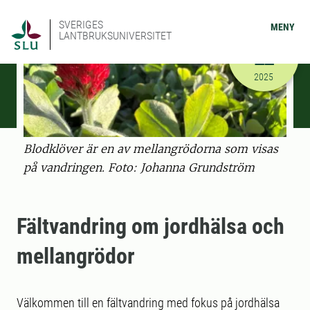
SVERIGES
MENY
LANTBRUKSUNIVERSITET
OKTOBER
22
2025-10-22
2025
Blodklöver är en av mellangrödorna som visas
på vandringen. Foto: Johanna Grundström
Fältvandring om jordhälsa och
mellangrödor
Välkommen till en fältvandring med fokus på jordhälsa