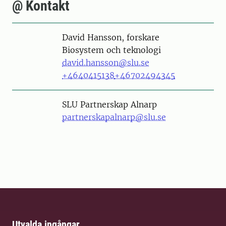
@ Kontakt
Person
David Hansson, forskare
Biosystem och teknologi
david.hansson@slu.se
+4640415138
+46702494345
SLU Partnerskap Alnarp
partnerskapalnarp@slu.se
Utvalda ingångar