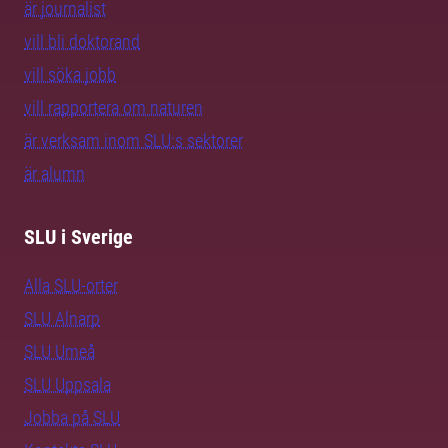
är journalist
vill bli doktorand
vill söka jobb
vill rapportera om naturen
är verksam inom SLU:s sektorer
är alumn
SLU i Sverige
Alla SLU-orter
SLU Alnarp
SLU Umeå
SLU Uppsala
Jobba på SLU