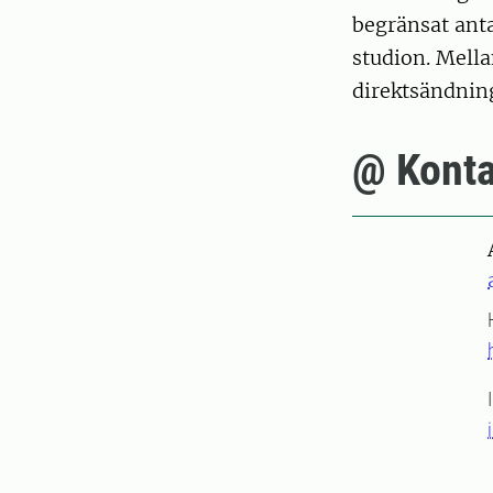
begränsat anta
studion. Mella
direktsändnin
@ Konta