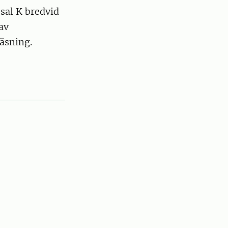
 sal K bredvid
av
äsning.