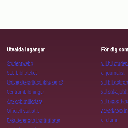
Utvalda ingångar
För dig so
Studentwebb
vill bli studen
SLU-biblioteket
är journalist
Universitetsdjursjukhuset
vill bli dokto
vill söka jobb
Centrumbildningar
vill rapporte
Art- och miljödata
är verksam i
Officiell statistik
är alumn
Fakulteter och institutioner