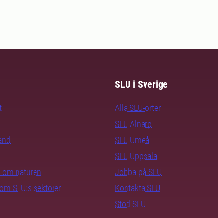
m
SLU i Sverige
t
Alla SLU-orter
SLU Alnarp
rand
SLU Umeå
SLU Uppsala
ra om naturen
Jobba på SLU
nom SLU:s sektorer
Kontakta SLU
Stöd SLU