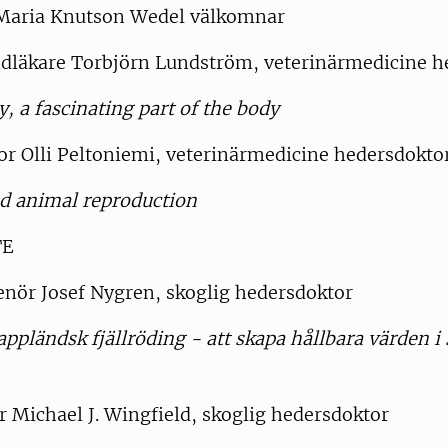
Maria Knutson Wedel välkomnar
ndläkare Torbjörn Lundström, veterinärmedicine h
y, a fascinating part of the body
or Olli Peltoniemi, veterinärmedicine hedersdokto
d animal reproduction
TE
enör Josef Nygren, skoglig hedersdoktor
lappländsk fjällröding - att skapa hållbara värden i
r Michael J. Wingfield, skoglig hedersdoktor