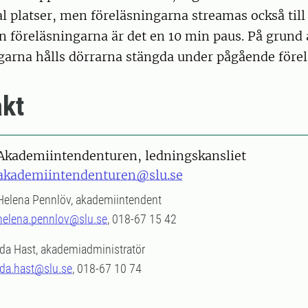
l platser, men föreläsningarna streamas också till
n föreläsningarna är det en 10 min paus. På grund 
garna hålls dörrarna stängda under pågående förel
kt
Akademiintendenturen, ledningskansliet
akademiintendenturen@slu.se
Helena Pennlöv, akademiintendent
helena.pennlov@slu.se
, 018-67 15 42
Ida Hast, akademiadministratör
ida.hast@slu.se
, 018-67 10 74