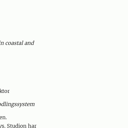
in coastal and
ktor
 odlingssystem
en.
s. Studion har