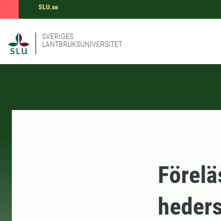
SLU.se
SVERIGES
LANTBRUKSUNIVERSITET
Förelä
heders