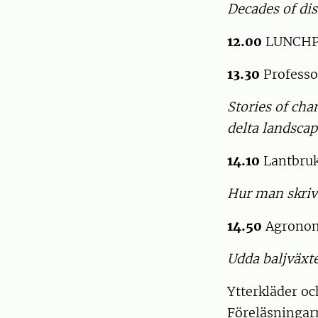
Decades of dis
12.00
LUNCH
13.30
Profess
Stories of cha
delta landscap
14.10
Lantbruk
Hur man skriv
14.50
Agronom
Udda baljväxte
Ytterkläder oc
Föreläsningar