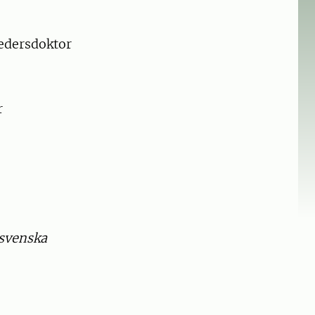
edersdoktor
r
 svenska