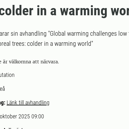
 colder in a warming wo
varar sin avhandling "Global warming challenges low
oreal trees: colder in a warming world"
e är välkomna att närvara.
utation
eå
ng:
Länk till avhandling
 oktober 2025 09:00