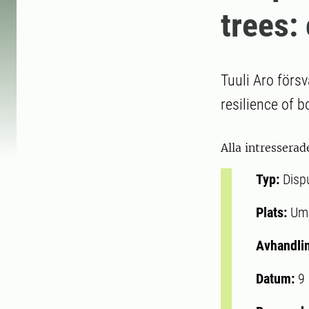
trees:
Tuuli Aro förs
resilience of b
Alla intresserad
Typ:
Disp
Plats:
Um
Avhandli
Datum:
9