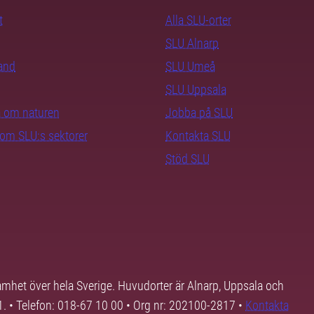
t
Alla SLU-orter
SLU Alnarp
rand
SLU Umeå
SLU Uppsala
ra om naturen
Jobba på SLU
nom SLU:s sektorer
Kontakta SLU
Stöd SLU
samhet över hela Sverige. Huvudorter är Alnarp, Uppsala och
01. • Telefon: 018-67 10 00 • Org nr: 202100-2817 •
Kontakta