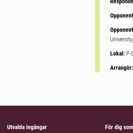
Respond
Opponen
Opponent
Universit
Lokal:
P-
Arrangör
Utvalda ingångar
För dig so