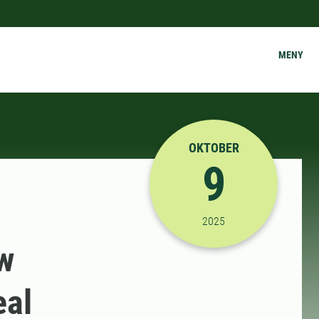
MENY
OKTOBER
9
2025-10-09 09:00:00
2025
w
eal