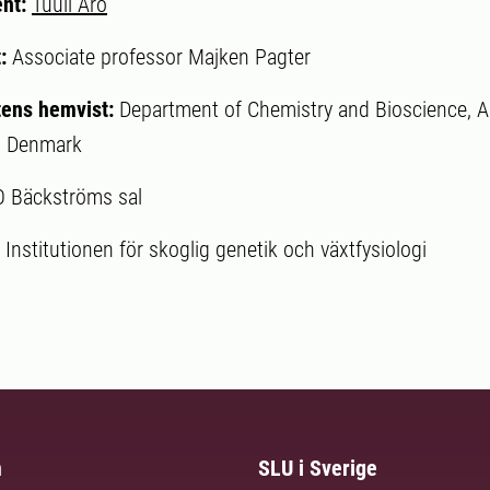
ent:
Tuuli Aro
t:
Associate professor Majken Pagter
ens hemvist:
Department of Chemistry and Bioscience, A
y, Denmark
O Bäckströms sal
:
Institutionen för skoglig genetik och växtfysiologi
m
SLU i Sverige