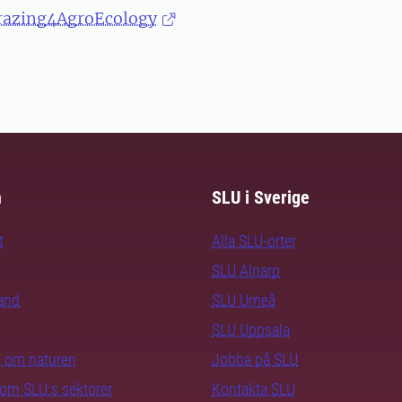
razing4AgroEcology
m
SLU i Sverige
t
Alla SLU-orter
SLU Alnarp
rand
SLU Umeå
SLU Uppsala
ra om naturen
Jobba på SLU
nom SLU:s sektorer
Kontakta SLU