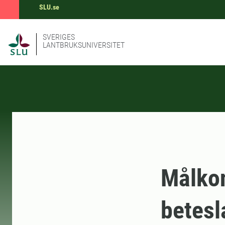
SLU.se
SVERIGES
LANTBRUKSUNIVERSITET
Målkon
betesl