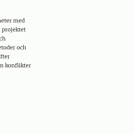
heter med
 projektet
ch
etoder och
fter
m konflikter