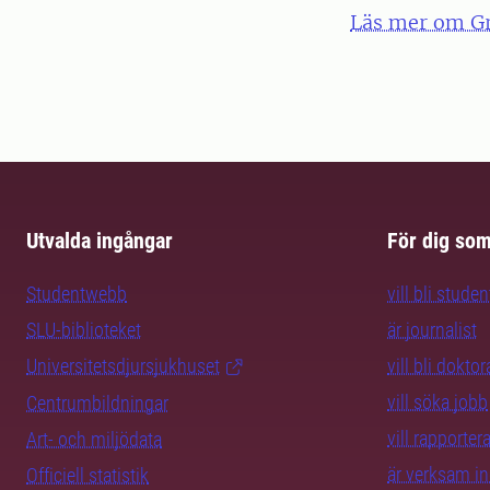
Läs mer om G
Utvalda ingångar
För dig so
Studentwebb
vill bli studen
SLU-biblioteket
är journalist
Universitetsdjursjukhuset
vill bli dokto
vill söka jobb
Centrumbildningar
vill rapporte
Art- och miljödata
är verksam i
Officiell statistik