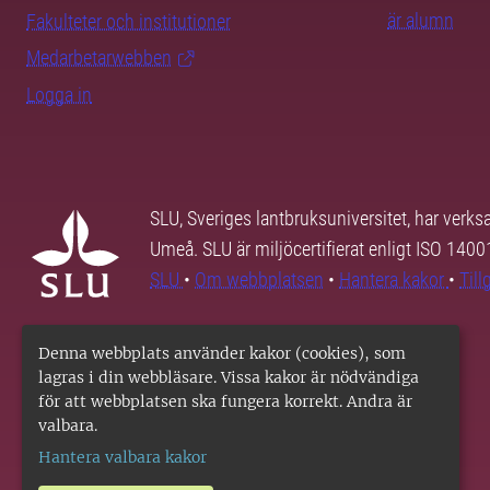
är alumn
Fakulteter och institutioner
Medarbetarwebben
Logga in
SLU, Sveriges lantbruksuniversitet, har verk
Umeå. SLU är miljöcertifierat enligt ISO 140
SLU
•
Om webbplatsen
•
Hantera kakor
•
Til
Denna webbplats använder kakor (cookies), som
lagras i din webbläsare. Vissa kakor är nödvändiga
för att webbplatsen ska fungera korrekt. Andra är
valbara.
Hantera valbara kakor