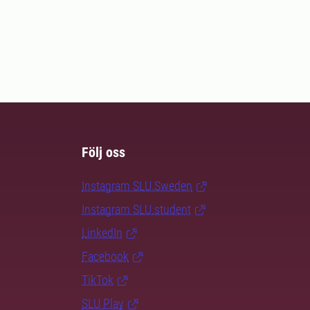
Följ oss
Instagram SLU.Sweden
Instagram SLU.student
LinkedIn
Facebook
TikTok
SLU Play