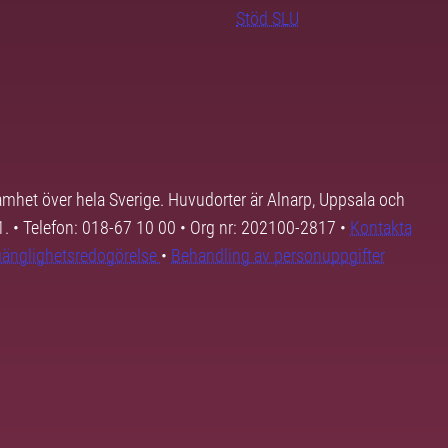
Stöd SLU
samhet över hela Sverige. Huvudorter är Alnarp, Uppsala och
01. • Telefon: 018-67 10 00 • Org nr: 202100-2817 •
Kontakta
lgänglighetsredogörelse
•
Behandling av personuppgifter