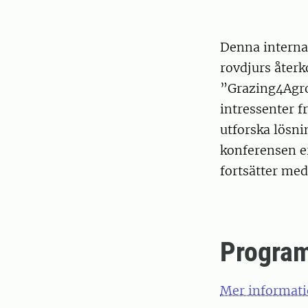
Denna interna
rovdjurs åter
”Grazing4Agro
intressenter f
utforska lösni
konferensen e
fortsätter me
Progra
Mer informat