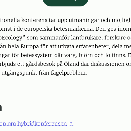
tionella konferens tar upp utmaningar och möjlig
komst i de europeiska betesmarkerna. Den ges inom
Ecology” som sammanför lantbrukare, forskare o
rån hela Europa för att utbyta erfarenheter, dela m
ngar för betessystem där varg, björn och lo finns. E
rbjuds ett gårdsbesök på Öland där diskussionen o
d utgångspunkt från fågelproblem.
m
ion om hybridkonferensen