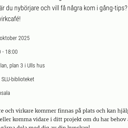
er är du nybörjare och vill få några kom i gång-ti
virkcafé!
 oktober 2025
0
-
18:00
lan, plan 3 i Ulls hus
:
SLU-biblioteket
sala
re och virkare kommer finnas på plats och kan hjäl
ller komma vidare i ditt projekt om du har behov 
v gärna dela med dig av din kunskap!