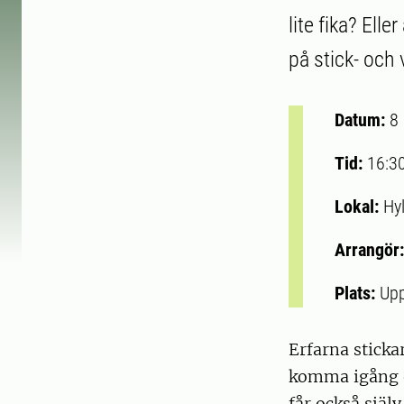
lite fika? Ell
på stick- och 
Datum:
8
Tid:
16:3
Lokal:
Hyl
Arrangör
Plats:
Upp
Erfarna sticka
komma igång e
får också själ