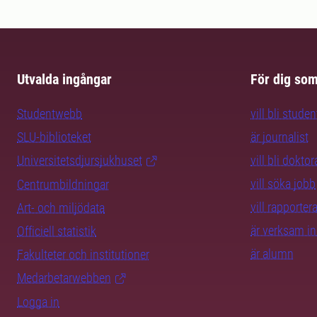
Utvalda ingångar
För dig so
Studentwebb
vill bli studen
SLU-biblioteket
är journalist
Universitetsdjursjukhuset
vill bli dokto
vill söka jobb
Centrumbildningar
vill rapporte
Art- och miljödata
är verksam i
Officiell statistik
är alumn
Fakulteter och institutioner
Medarbetarwebben
Logga in