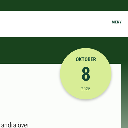
MENY
OKTOBER
8
2025-10-08 16:30:00
til
2025
d andra över