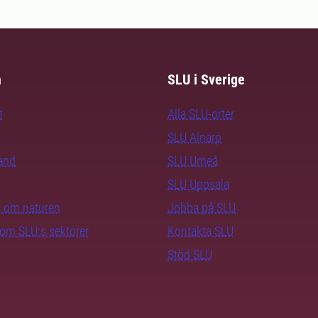
m
SLU i Sverige
t
Alla SLU-orter
SLU Alnarp
rand
SLU Umeå
SLU Uppsala
ra om naturen
Jobba på SLU
nom SLU:s sektorer
Kontakta SLU
Stöd SLU