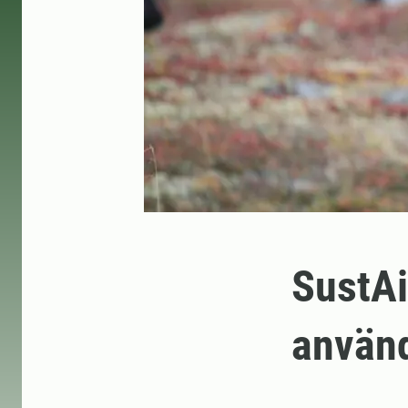
SustAi
använd