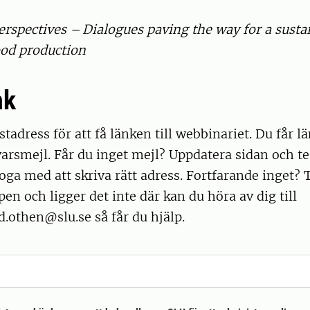
rspectives – Dialogues paving the way for a susta
ood production
nk
tadress för att få länken till webbinariet. Du får lä
arsmejl. Får du inget mejl? Uppdatera sidan och tes
oga med att skriva rätt adress. Fortfarande inget? T
n och ligger det inte där kan du höra av dig till
.othen@slu.se så får du hjälp.