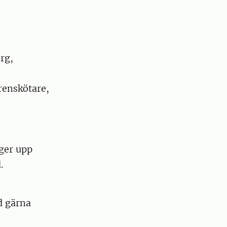
rg,
renskötare,
gger upp
d.
d gärna