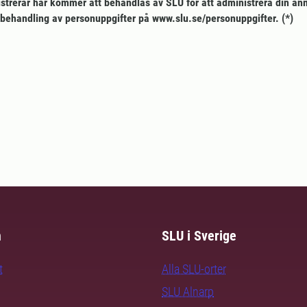
istrerar här kommer att behandlas av SLU för att administrera din anm
behandling av personuppgifter på www.slu.se/personuppgifter.
m
SLU i Sverige
t
Alla SLU-orter
SLU Alnarp