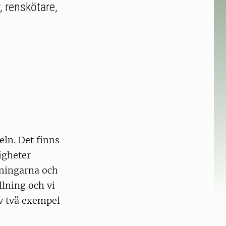
 renskötare,
eln. Det finns
igheter
aningarna och
lning och vi
av två exempel