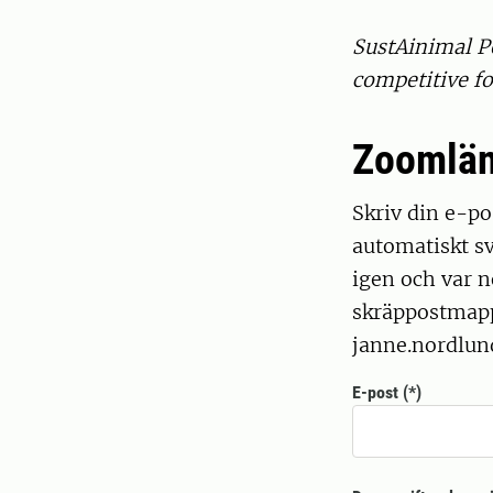
SustAinimal Pe
competitive f
Zoomlä
Skriv din e-pos
automatiskt sv
igen och var n
skräppostmappe
janne.nordlund
E-post