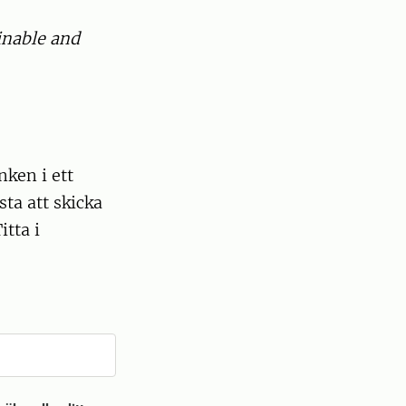
inable and
nken i ett
ta att skicka
itta i