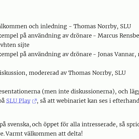
Välkommen och inledning - Thomas Norrby, SLU
xempel på användning av drönare - Marcus Rensbe
uvhten sijte
xempel på användning av drönare - Jonas Vannar, 
Diskussion, modererad av Thomas Norrby, SLU
resentationerna (men inte diskussionerna), och lä
 på
SLU Play
, så att webinariet kan ses i efterhan
på svenska, och öppet för alla intresserade, så spri
re. Varmt välkommen att delta!