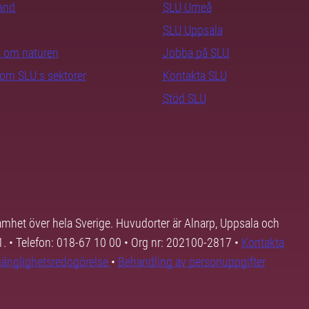
rand
SLU Umeå
SLU Uppsala
ra om naturen
Jobba på SLU
nom SLU:s sektorer
Kontakta SLU
Stöd SLU
samhet över hela Sverige. Huvudorter är Alnarp, Uppsala och
01. • Telefon: 018-67 10 00 • Org nr: 202100-2817 •
Kontakta
lgänglighetsredogörelse
•
Behandling av personuppgifter