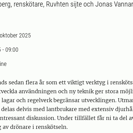
rg, renskötare, Ruvhten sijte och Jonas Vannar,
 oktober 2025
5
-
09:00
ine
s sedan flera år som ett viktigt verktyg i rensköts
tveckla användningen och ny teknik ger stora möjl
 lagar och regelverk begränsar utvecklingen. Utm
delas delvis med lantbrukare med extensiv djurhål
ntressant diskussion. Under tillfället får ni ta del 
av drönare i renskötseln.