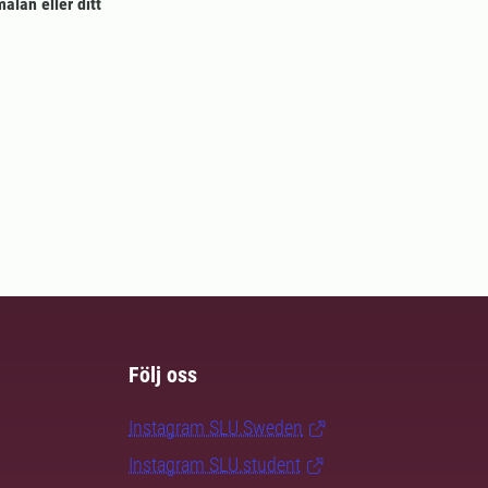
älan eller ditt
Följ oss
Instagram SLU.Sweden
Instagram SLU.student