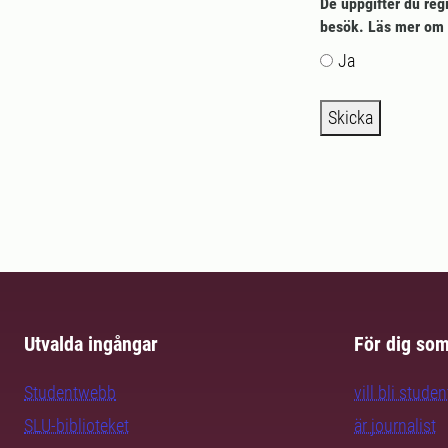
De uppgifter du reg
besök. Läs mer om 
Ja
Skicka
Utvalda ingångar
För dig so
Studentwebb
vill bli studen
SLU-biblioteket
är journalist