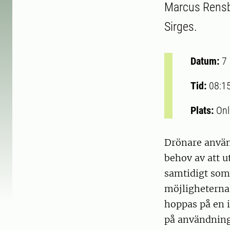
Marcus Rensbe
Sirges.
Datum:
7
Tid:
08:1
Plats:
Onl
Drönare använd
behov av att u
samtidigt som
möjligheterna 
hoppas på en i
på användning 