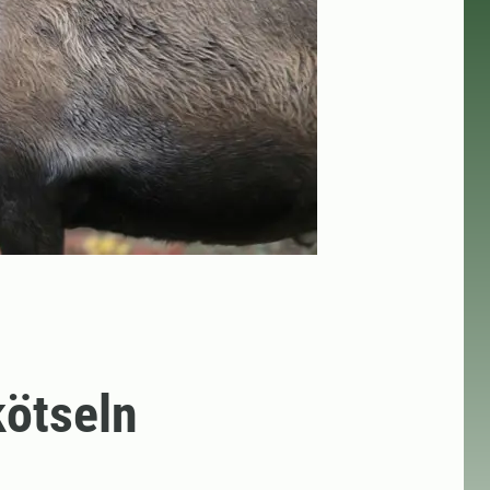
kötseln