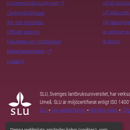
Universitetsdjursjukhuset
vill bli dokto
vill söka jobb
Centrumbildningar
vill rapporte
Art- och miljödata
är verksam i
Officiell statistik
är alumn
Fakulteter och institutioner
Medarbetarwebben
Logga in
SLU, Sveriges lantbruksuniversitet, har verk
Umeå. SLU är miljöcertifierat enligt ISO 140
SLU
•
Om webbplatsen
•
Hantera kakor
•
Til
Denna webbplats använder kakor (cookies), som