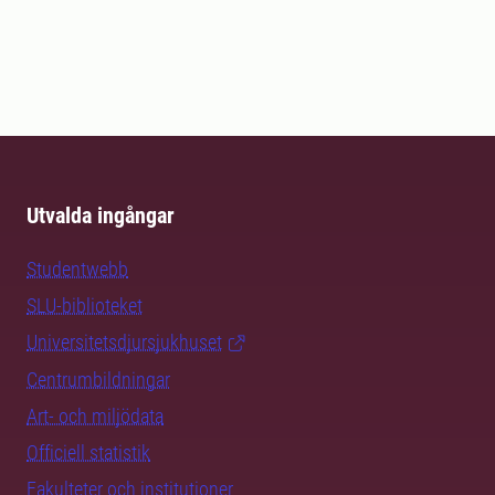
Utvalda ingångar
Studentwebb
SLU-biblioteket
Universitetsdjursjukhuset
Centrumbildningar
Art- och miljödata
Officiell statistik
Fakulteter och institutioner