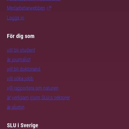
Medarbetarwebben
Logga in
För dig som
vill bli student
är journalist
vill bli doktorand
vill söka jobb
vill rapportera om naturen
är verksam inom SLU:s sektorer
är alumn
SLU i Sverige