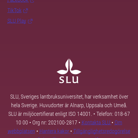
TikTok
SLU Play
SLU, Sveriges lantbruksuniversitet, har verksamhet över
hela Sverige. Huvudorter är Alnarp, Uppsala och Umeå.
SLU är miljöcertifierat enligt ISO 14001. • Telefon: 018-67
10 00 • Org nr: 202100-2817 •
Kontakta SLU
•
Om
webbplatsen
•
Hantera kakor
•
Tillgänglighetsredogörelse