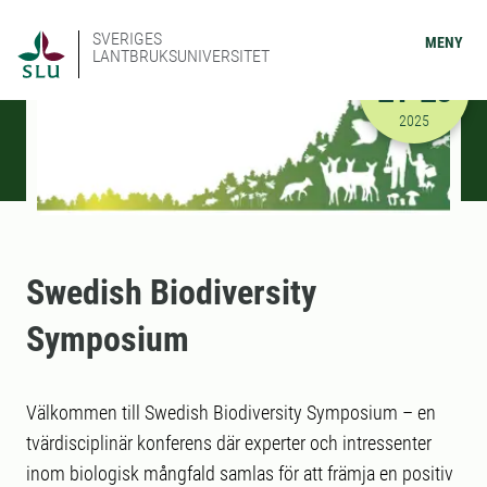
SVERIGES
MENY
LANTBRUKSUNIVERSITET
OKTOBER
21-23
2025-10-21
2025
Swedish Biodiversity
Symposium
Välkommen till Swedish Biodiversity Symposium – en
tvärdisciplinär konferens där experter och intressenter
inom biologisk mångfald samlas för att främja en positiv