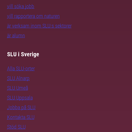
vill söka jobb
vill rapportera om naturen
är verksam inom SLU:s sektorer
är alumn
SLU i Sverige
Alla SLU-orter
SLU Alnarp
SLU Umeå
SLU Uppsala
Jobba på SLU
Kontakta SLU
Stöd SLU