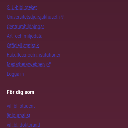
SLU-biblioteket
Universitetsdjursjukhuset
Centrumbildningar
Art- och miljödata
Officiell statistik
Fakulteter och institutioner
Medarbetarwebben
Logga in
För dig som
vill bli student
är journalist
vill bli doktorand