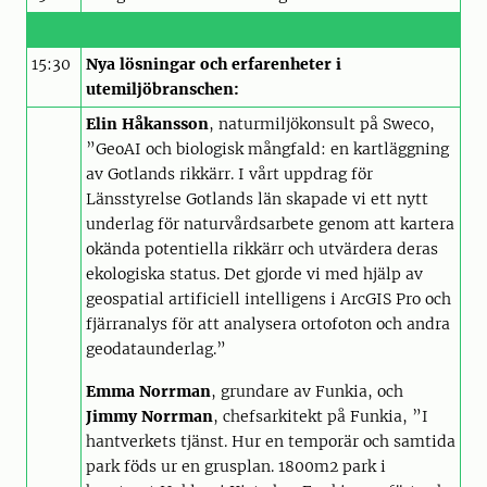
15:30
Nya lösningar och erfarenheter i
utemiljöbranschen:
Elin Håkansson
, naturmiljökonsult på Sweco,
”GeoAI och biologisk mångfald: en kartläggning
av Gotlands rikkärr. I vårt uppdrag för
Länsstyrelse Gotlands län skapade vi ett nytt
underlag för naturvårdsarbete genom att kartera
okända potentiella rikkärr och utvärdera deras
ekologiska status. Det gjorde vi med hjälp av
geospatial artificiell intelligens i ArcGIS Pro och
fjärranalys för att analysera ortofoton och andra
geodataunderlag.”
Emma Norrman
, grundare av Funkia, och
Jimmy Norrman
, chefsarkitekt på Funkia, ”I
hantverkets tjänst. Hur en temporär och samtida
park föds ur en grusplan. 1800m2 park i