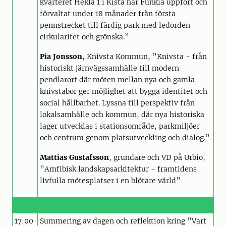
kvarteret Hekla 1 i Kista har Funkia uppfört och
förvaltat under 18 månader från första
pennstrecket till färdig park med ledorden
cirkularitet och grönska.”
Pia Jonsson
, Knivsta Kommun, ”Knivsta - från
historiskt järnvägssamhälle till modern
pendlarort där möten mellan nya och gamla
knivstabor ger möjlighet att bygga identitet och
social hållbarhet. Lyssna till perspektiv från
lokalsamhälle och kommun, där nya historiska
lager utvecklas i stationsområde, parkmiljöer
och centrum genom platsutveckling och dialog.”
Mattias Gustafsson
, grundare och VD på Urbio,
”Amfibisk landskapsarkitektur - framtidens
livfulla mötesplatser i en blötare värld”
17:00
Summering av dagen och reflektion kring ”Vart