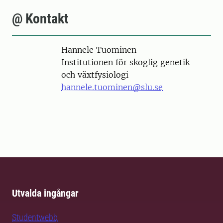
@ Kontakt
Person
Hannele Tuominen
Institutionen för skoglig genetik
och växtfysiologi
hannele.tuominen@slu.se
Utvalda ingångar
Studentwebb