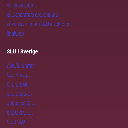
vill söka jobb
vill rapportera om naturen
är verksam inom SLU:s sektorer
är alumn
SLU i Sverige
Alla SLU-orter
SLU Alnarp
SLU Umeå
SLU Uppsala
Jobba på SLU
Kontakta SLU
Stöd SLU