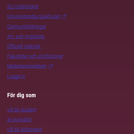
SLU-biblioteket
Universitetsdjursjukhuset
Centrumbildningar
Art- och miljödata
Officiell statistik
Fakulteter och institutioner
Medarbetarwebben
Logga in
För dig som
vill bli student
är journalist
vill bli doktorand