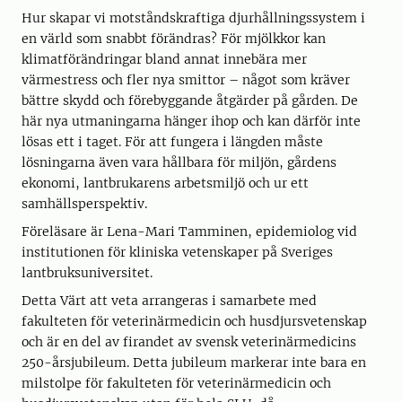
Hur skapar vi motståndskraftiga djurhållningssystem i
en värld som snabbt förändras? För mjölkkor kan
klimatförändringar bland annat innebära mer
värmestress och fler nya smittor – något som kräver
bättre skydd och förebyggande åtgärder på gården. De
här nya utmaningarna hänger ihop och kan därför inte
lösas ett i taget. För att fungera i längden måste
lösningarna även vara hållbara för miljön, gårdens
ekonomi, lantbrukarens arbetsmiljö och ur ett
samhällsperspektiv.
Föreläsare är Lena-Mari Tamminen, epidemiolog vid
institutionen för kliniska vetenskaper på Sveriges
lantbruksuniversitet.
Detta Värt att veta arrangeras i samarbete med
fakulteten för veterinärmedicin och husdjursvetenskap
och är en del av firandet av svensk veterinärmedicins
250-årsjubileum. Detta jubileum markerar inte bara en
milstolpe för fakulteten för veterinärmedicin och