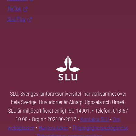
TikTok
SLU Play
SLU, Sveriges lantbruksuniversitet, har verksamhet över
hela Sverige. Huvudorter är Alnarp, Uppsala och Umeå.
SLU är miljöcertifierat enligt ISO 14001. • Telefon: 018-67
10 00 • Org nr: 202100-2817 •
Kontakta SLU
•
Om
webbplatsen
•
Hantera kakor
•
Tillgänglighetsredogörelse