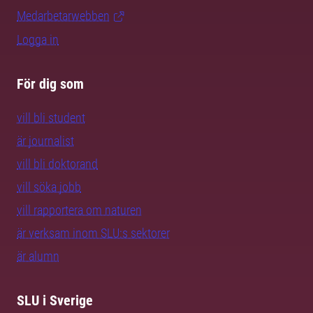
Medarbetarwebben
Logga in
För dig som
vill bli student
är journalist
vill bli doktorand
vill söka jobb
vill rapportera om naturen
är verksam inom SLU:s sektorer
är alumn
SLU i Sverige