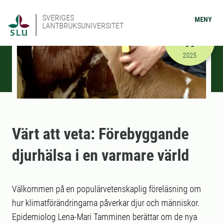
SVERIGES
MENY
LANTBRUKSUNIVERSITET
OKTOBER
17
2025-10-17
2025
Värt att veta: Förebyggande
djurhälsa i en varmare värld
Välkommen på en populärvetenskaplig föreläsning om
hur klimatförändringarna påverkar djur och människor.
Epidemiolog Lena-Mari Tamminen berättar om de nya