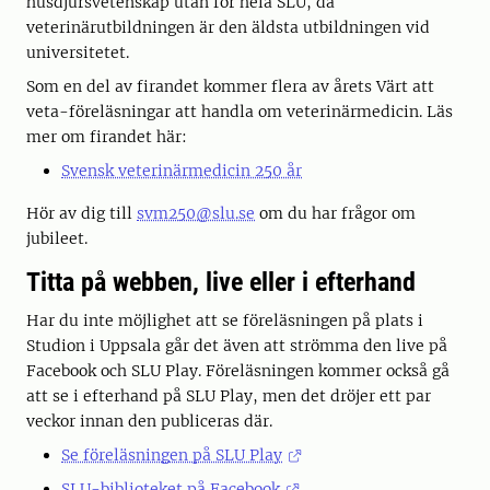
husdjursvetenskap utan för hela SLU, då
veterinärutbildningen är den äldsta utbildningen vid
universitetet.
Som en del av firandet kommer flera av årets Värt att
veta-föreläsningar att handla om veterinärmedicin. Läs
mer om firandet här:
Svensk veterinärmedicin 250 år
Hör av dig till
svm250@slu.se
om du har frågor om
jubileet.
Titta på webben, live eller i efterhand
Har du inte möjlighet att se föreläsningen på plats i
Studion i Uppsala går det även att strömma den live på
Facebook och SLU Play. Föreläsningen kommer också gå
att se i efterhand på SLU Play, men det dröjer ett par
veckor innan den publiceras där.
Se föreläsningen på SLU Play
SLU-biblioteket på Facebook