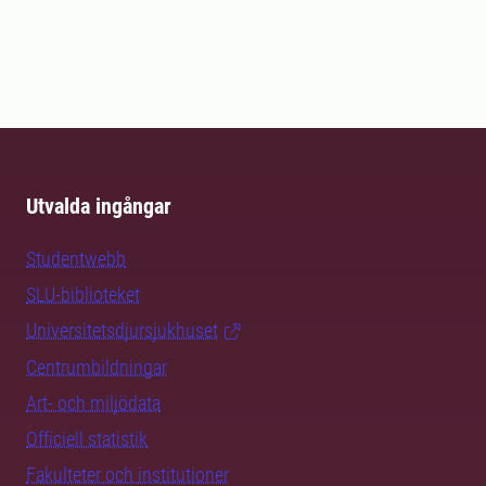
Utvalda ingångar
Studentwebb
SLU-biblioteket
Universitetsdjursjukhuset
Centrumbildningar
Art- och miljödata
Officiell statistik
Fakulteter och institutioner