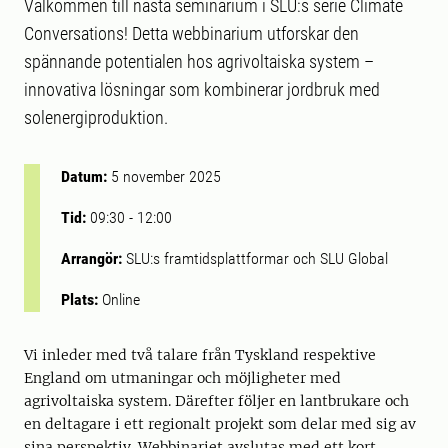
Välkommen till nästa seminarium i SLU:s serie Climate
Conversations! Detta webbinarium utforskar den
spännande potentialen hos agrivoltaiska system –
innovativa lösningar som kombinerar jordbruk med
solenergiproduktion.
Datum:
5 november 2025
Tid:
09:30
-
12:00
Arrangör:
SLU:s framtidsplattformar och SLU Global
Plats:
Online
Vi inleder med två talare från Tyskland respektive
England om utmaningar och möjligheter med
agrivoltaiska system. Därefter följer en lantbrukare och
en deltagare i ett regionalt projekt som delar med sig av
sina perspektiv. Webbinariet avslutas med ett kort