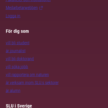
Medarbetarwebben
Logga in
För dig som
vill bli student
är journalist
vill bli doktorand
vill söka jobb
vill rapportera om naturen
är verksam inom SLU:s sektorer
är alumn
SLU i Sverige