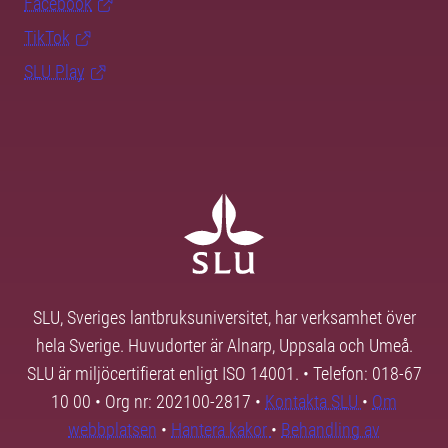
Facebook
TikTok
SLU Play
SLU, Sveriges lantbruksuniversitet, har verksamhet över
hela Sverige. Huvudorter är Alnarp, Uppsala och Umeå.
SLU är miljöcertifierat enligt ISO 14001. • Telefon: 018-67
10 00 • Org nr: 202100-2817 •
Kontakta SLU
•
Om
webbplatsen
•
Hantera kakor
•
Behandling av