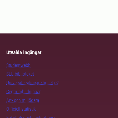
Utvalda ingångar
Studentwebb
SLU-biblioteket
Universitetsdjursjukhuset
Centrumbildningar
Art- och miljödata
Officiell statistik
Fakulteter och institutioner