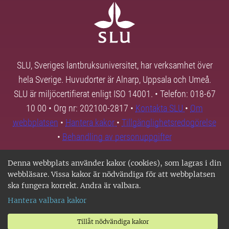
SLU, Sveriges lantbruksuniversitet, har verksamhet över
hela Sverige. Huvudorter är Alnarp, Uppsala och Umeå.
SLU är miljöcertifierat enligt ISO 14001. • Telefon: 018-67
10 00 • Org nr: 202100-2817 •
Kontakta SLU
•
Om
webbplatsen
•
Hantera kakor
•
Tillgänglighetsredogörelse
•
Behandling av personuppgifter
Denna webbplats använder kakor (cookies), som lagras i din
webbläsare. Vissa kakor är nödvändiga för att webbplatsen
ska fungera korrekt. Andra är valbara.
Hantera valbara kakor
Tillåt nödvändiga kakor