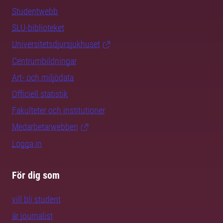
Studentwebb
SLU-biblioteket
Universitetsdjursjukhuset
Centrumbildningar
Art- och miljödata
Officiell statistik
Fakulteter och institutioner
Medarbetarwebben
Logga in
För dig som
vill bli student
är journalist