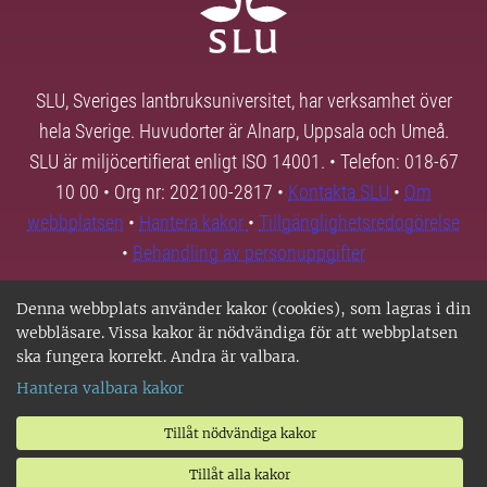
SLU, Sveriges lantbruksuniversitet, har verksamhet över
hela Sverige. Huvudorter är Alnarp, Uppsala och Umeå.
SLU är miljöcertifierat enligt ISO 14001. • Telefon: 018-67
10 00 • Org nr: 202100-2817 •
Kontakta SLU
•
Om
webbplatsen
•
Hantera kakor
•
Tillgänglighetsredogörelse
•
Behandling av personuppgifter
Denna webbplats använder kakor (cookies), som lagras i din
webbläsare. Vissa kakor är nödvändiga för att webbplatsen
ska fungera korrekt. Andra är valbara.
Hantera valbara kakor
Tillåt nödvändiga kakor
Tillåt alla kakor