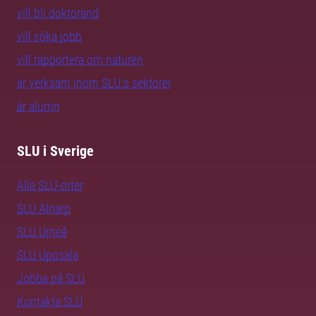
vill bli doktorand
vill söka jobb
vill rapportera om naturen
är verksam inom SLU:s sektorer
är alumn
SLU i Sverige
Alla SLU-orter
SLU Alnarp
SLU Umeå
SLU Uppsala
Jobba på SLU
Kontakta SLU