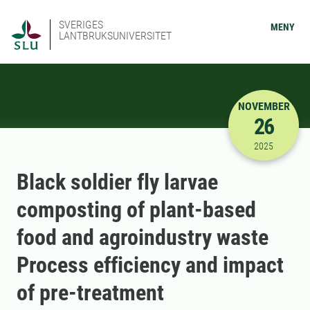
SVERIGES
MENY
LANTBRUKSUNIVERSITET
NOVEMBER
26
2025-11-26
2025
Black soldier fly larvae
composting of plant-based
food and agroindustry waste
Process efficiency and impact
of pre-treatment