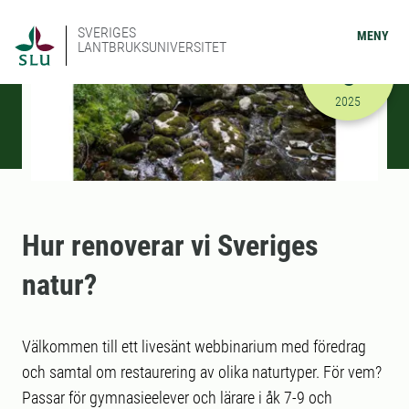
SVERIGES
MENY
LANTBRUKSUNIVERSITET
NOVEMBER
5
2025-11-05
2025
Hur renoverar vi Sveriges
natur?
Välkommen till ett livesänt webbinarium med föredrag
och samtal om restaurering av olika naturtyper. För vem?
Passar för gymnasieelever och lärare i åk 7-9 och