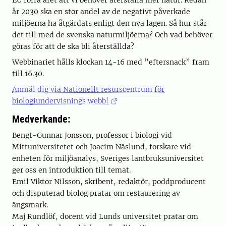
EU förra året att vi behöver återställa mer natur. Redan
år 2030 ska en stor andel av de negativt påverkade
miljöerna ha åtgärdats enligt den nya lagen. Så hur står
det till med de svenska naturmiljöerna? Och vad behöver
göras för att de ska bli återställda?
Webbinariet hålls klockan 14-16 med ”eftersnack” fram
till 16.30.
Anmäl dig via Nationellt resurscentrum för
biologiundervisnings webb!
Medverkande:
Bengt-Gunnar Jonsson, professor i biologi vid
Mittuniversitetet och Joacim Näslund, forskare vid
enheten för miljöanalys, Sveriges lantbruksuniversitet
ger oss en introduktion till temat.
Emil Viktor Nilsson, skribent, redaktör, poddproducent
och disputerad biolog pratar om restaurering av
ängsmark.
Maj Rundlöf, docent vid Lunds universitet pratar om