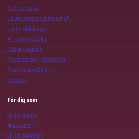
SLU-biblioteket
Universitetsdjursjukhuset
Centrumbildningar
Art- och miljödata
Officiell statistik
Fakulteter och institutioner
Medarbetarwebben
Logga in
För dig som
vill bli student
är journalist
vill bli doktorand