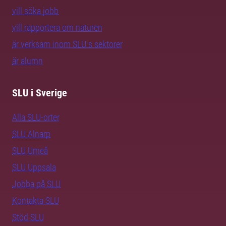
vill söka jobb
vill rapportera om naturen
är verksam inom SLU:s sektorer
är alumn
SLU i Sverige
Alla SLU-orter
SLU Alnarp
SLU Umeå
SLU Uppsala
Jobba på SLU
Kontakta SLU
Stöd SLU