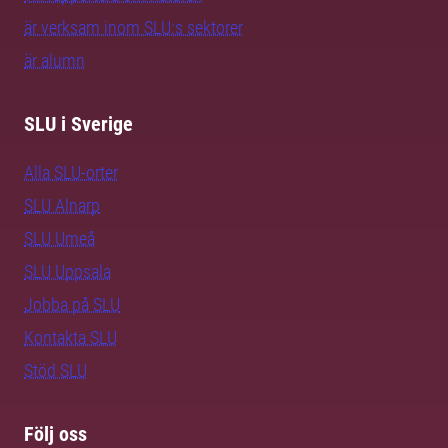
är verksam inom SLU:s sektorer
är alumn
SLU i Sverige
Alla SLU-orter
SLU Alnarp
SLU Umeå
SLU Uppsala
Jobba på SLU
Kontakta SLU
Stöd SLU
Följ oss