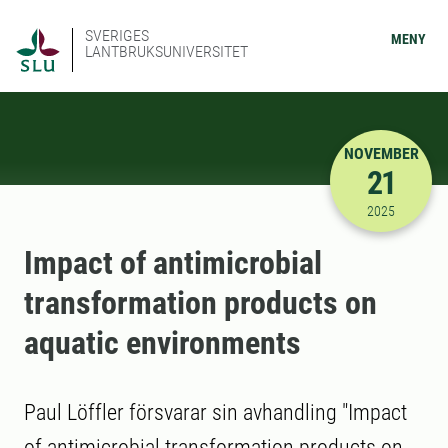
SVERIGES
MENY
LANTBRUKSUNIVERSITET
NOVEMBER
21
2025-11-21
2025
Impact of antimicrobial
transformation products on
aquatic environments
Paul Löffler försvarar sin avhandling "Impact
of antimicrobial transformation products on