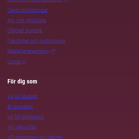
Centrumbildningar
Art- och miljödata
Officiell statistik
Fakulteter och institutioner
Medarbetarwebben
Logga in
För dig som
vill bli student
är journalist
vill bli doktorand
vill söka jobb
vill rapportera om naturen