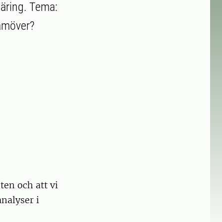
äring. Tema:
ramöver?
en och att vi
nalyser i