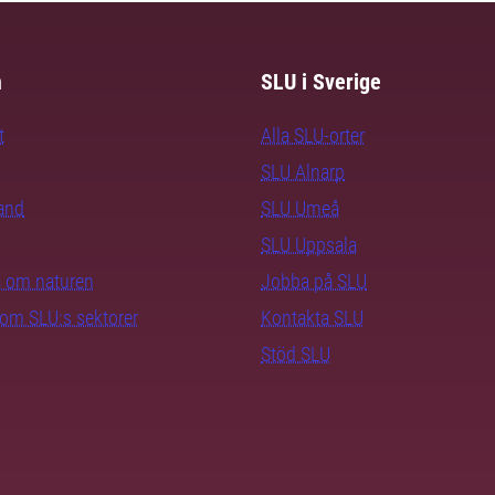
m
SLU i Sverige
t
Alla SLU-orter
SLU Alnarp
rand
SLU Umeå
SLU Uppsala
ra om naturen
Jobba på SLU
nom SLU:s sektorer
Kontakta SLU
Stöd SLU