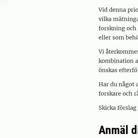
Vid denna prior
vilka mätninga
forskning och
eller som behö
Vi återkommer
kombination a
önskas efterfö
Har du något a
forskare och r
Skicka förslag 
Anmäl d