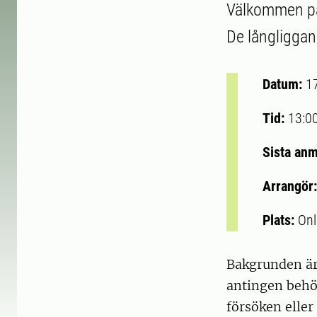
Välkommen på
De långliggan
Datum:
1
Tid:
13:0
Sista an
Arrangör
Plats:
Onl
Bakgrunden är 
antingen behöv
försöken eller 