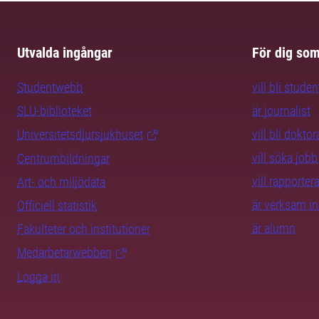
Utvalda ingångar
För dig so
Studentwebb
vill bli studen
SLU-biblioteket
är journalist
Universitetsdjursjukhuset
vill bli dokto
vill söka jobb
Centrumbildningar
vill rapporte
Art- och miljödata
är verksam i
Officiell statistik
är alumn
Fakulteter och institutioner
Medarbetarwebben
Logga in