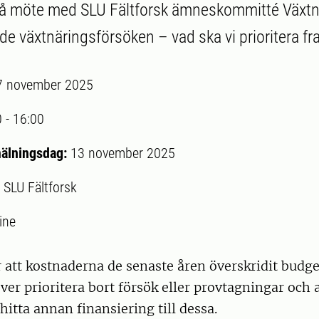
 möte med SLU Fältforsk ämneskommitté Växtn
de växtnäringsförsöken – vad ska vi prioritera f
7 november 2025
0
-
16:00
mälningsdag:
13 november 2025
:
SLU Fältforsk
ine
att kostnaderna de senaste åren överskridit budget
er prioritera bort försök eller provtagningar och a
hitta annan finansiering till dessa.