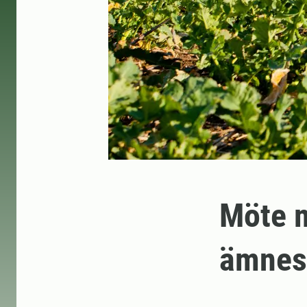
Möte m
ämnes