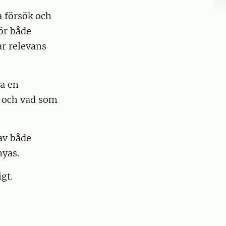
ka försök och
för både
r relevans
ra en
s och vad som
av både
nyas.
gt.