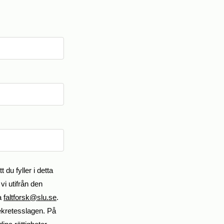
u fyller i detta
vi utifrån den
ta
faltforsk@slu.se
.
sekretesslagen. På