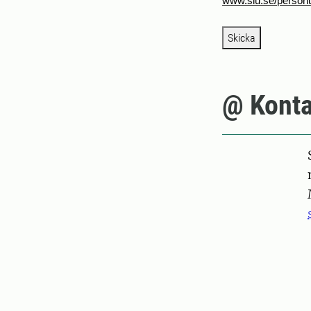
www.slu.se/personu
Skicka
@ Konta
Pers