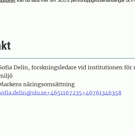
ppgifter
kan du läsa mer om SLU:s personuppgiftsbehandlingar och di
kt
on
Sofia Delin, forskningsledare vid institutionen för
miljö
Markens näringsomsättning
sofia.delin@slu.se
+4651167235
+46761346358