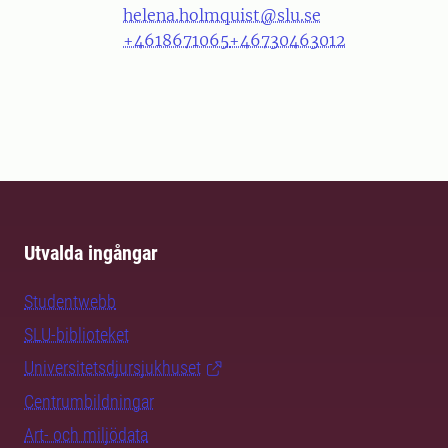
helena.holmquist@slu.se
+4618671065
+46730463012
Utvalda ingångar
Studentwebb
SLU-biblioteket
Universitetsdjursjukhuset
Centrumbildningar
Art- och miljödata