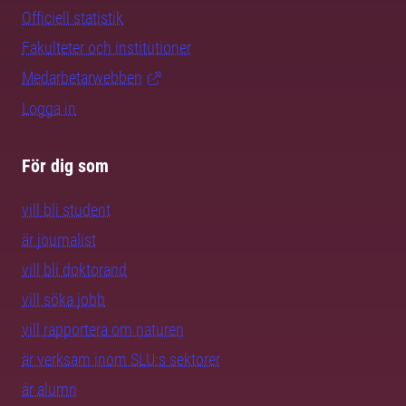
Officiell statistik
Fakulteter och institutioner
Medarbetarwebben
Logga in
För dig som
vill bli student
är journalist
vill bli doktorand
vill söka jobb
vill rapportera om naturen
är verksam inom SLU:s sektorer
är alumn