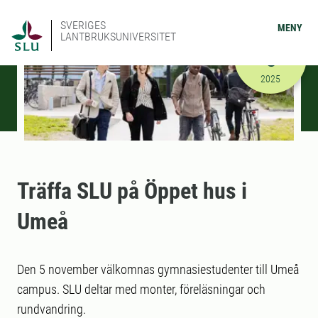
SVERIGES
MENY
LANTBRUKSUNIVERSITET
NOVEMBER
5
2025-11-05
2025
Träffa SLU på Öppet hus i
Umeå
Den 5 november välkomnas gymnasiestudenter till Umeå
campus. SLU deltar med monter, föreläsningar och
rundvandring.