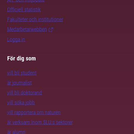
Officiell statistik
Fakulteter och institutioner
Medarbetarwebben
Logga in
För dig som
vill bli student
är journalist
vill bli doktorand
vill söka jobb
vill rapportera om naturen
är verksam inom SLU:s sektorer
är alumn