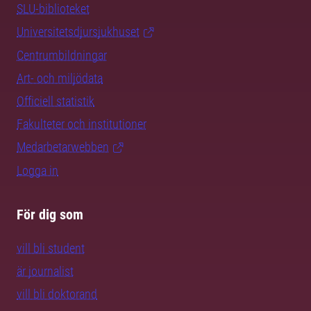
SLU-biblioteket
Universitetsdjursjukhuset
Centrumbildningar
Art- och miljödata
Officiell statistik
Fakulteter och institutioner
Medarbetarwebben
Logga in
För dig som
vill bli student
är journalist
vill bli doktorand