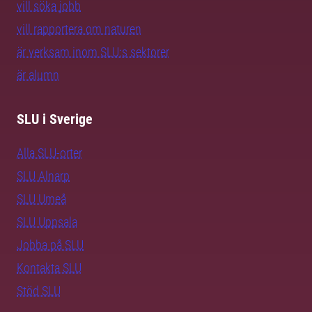
vill söka jobb
vill rapportera om naturen
är verksam inom SLU:s sektorer
är alumn
SLU i Sverige
Alla SLU-orter
SLU Alnarp
SLU Umeå
SLU Uppsala
Jobba på SLU
Kontakta SLU
Stöd SLU