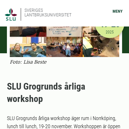
SVERIGES
MENY
LANTBRUKSUNIVERSITET
NOVEMBER
19-20
2025-11-19
2025
Foto: Lisa Beste
SLU Grogrunds årliga
workshop
SLU Grogrunds årliga workshop äger rum i Norrköping,
lunch till lunch, 19-20 november. Workshoppen är öppen