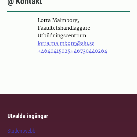
@ Kontakt
Person
Lotta Malmborg,
Fakultetshandläggare
Utbildningscentrum
lotta.malmborg@slu.se
+4640415025
+46730440264
Utvalda ingångar
Studentwebb