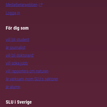
Medarbetarwebben
Logga in
För dig som
vill bli student
är journalist
vill bli doktorand
vill söka jobb
vill rapportera om naturen
är verksam inom SLU:s sektorer
är alumn
SLU i Sverige