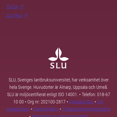
TikTok
SLU Play
SLU, Sveriges lantbruksuniversitet, har verksamhet över
hela Sverige. Huvudorter är Alnarp, Uppsala och Umeå.
SLU är miljöcertifierat enligt ISO 14001. • Telefon: 018-67
10 00 • Org nr: 202100-2817 •
Kontakta SLU
•
Om
webbplatsen
•
Hantera kakor
•
Tillgänglighetsredogörelse
•
Behandling av personuppgifter