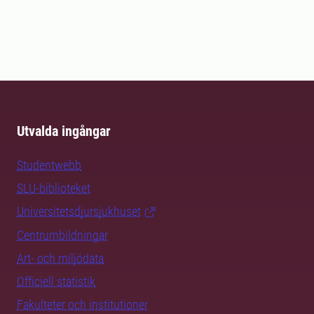
Utvalda ingångar
Studentwebb
SLU-biblioteket
Universitetsdjursjukhuset
Centrumbildningar
Art- och miljödata
Officiell statistik
Fakulteter och institutioner