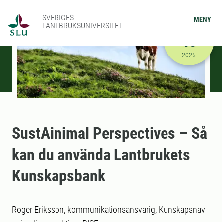
SVERIGES
MENY
LANTBRUKSUNIVERSITET
NOVEMBER
18
2025-11-18
2025
SustAinimal Perspectives – Så
kan du använda Lantbrukets
Kunskapsbank
Roger Eriksson, kommunikationsansvarig, Kunskapsnav