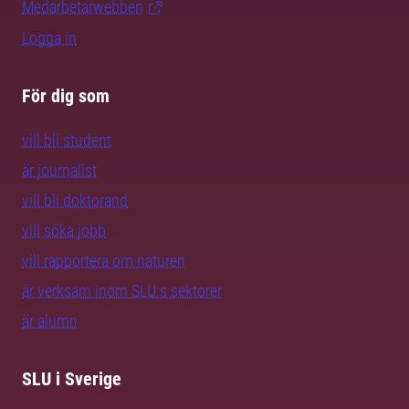
Medarbetarwebben
Logga in
För dig som
vill bli student
är journalist
vill bli doktorand
vill söka jobb
vill rapportera om naturen
är verksam inom SLU:s sektorer
är alumn
SLU i Sverige