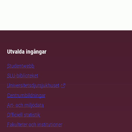
Utvalda ingångar
Studentwebb
SLU-biblioteket
Universitetsdjursjukhuset
Centrumbildningar
Art- och miljödata
Officiell statistik
Fakulteter och institutioner