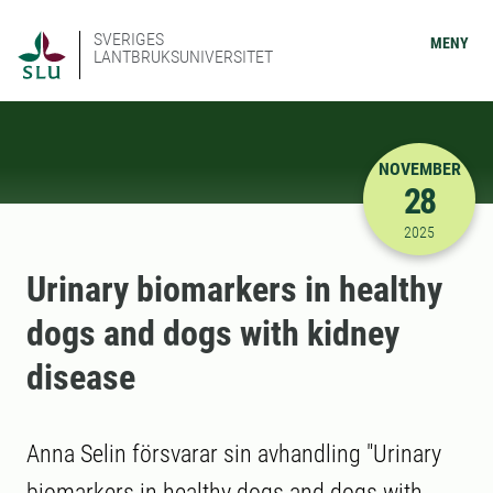
SVERIGES
MENY
LANTBRUKSUNIVERSITET
NOVEMBER
28
2025-11-28
2025
Urinary biomarkers in healthy
dogs and dogs with kidney
disease
Anna Selin försvarar sin avhandling "Urinary
biomarkers in healthy dogs and dogs with