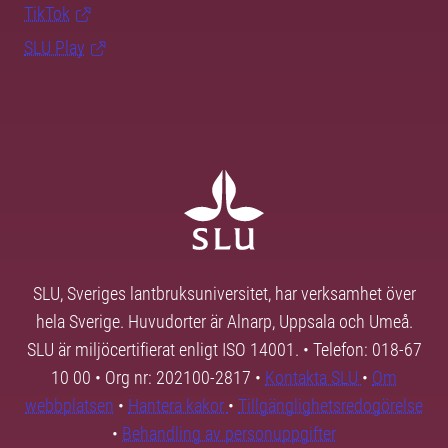
TikTok
SLU Play
SLU, Sveriges lantbruksuniversitet, har verksamhet över
hela Sverige. Huvudorter är Alnarp, Uppsala och Umeå.
SLU är miljöcertifierat enligt ISO 14001. • Telefon: 018-67
10 00 • Org nr: 202100-2817 •
Kontakta SLU
•
Om
webbplatsen
•
Hantera kakor
•
Tillgänglighetsredogörelse
•
Behandling av personuppgifter