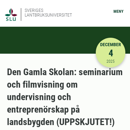
SVERIGES
MENY
LANTBRUKSUNIVERSITET
DECEMBER
4
2025-12-04
2025
Den Gamla Skolan: seminarium
och filmvisning om
undervisning och
entreprenörskap på
landsbygden (UPPSKJUTET!)