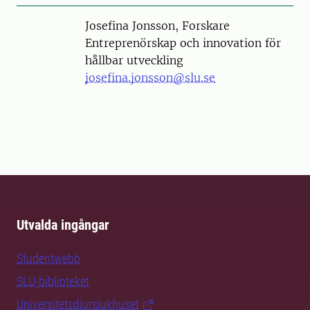
Person
Josefina Jonsson, Forskare
Entreprenörskap och innovation för
hållbar utveckling
josefina.jonsson@slu.se
Utvalda ingångar
Studentwebb
SLU-biblioteket
Universitetsdjursjukhuset