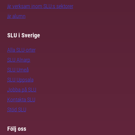
är verksam inom SLU:s sektorer
är alumn
SLU i Sverige
Alla SLU-orter
SLU Alnarp
SLU Umeå
SLU Uppsala
Jobba på SLU
Kontakta SLU
Stöd SLU
Följ oss