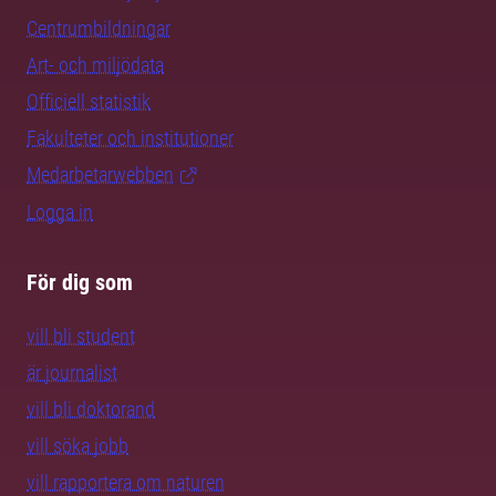
Centrumbildningar
Art- och miljödata
Officiell statistik
Fakulteter och institutioner
Medarbetarwebben
Logga in
För dig som
vill bli student
är journalist
vill bli doktorand
vill söka jobb
vill rapportera om naturen