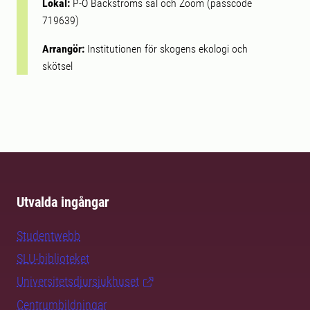
Lokal:
P-O Bäckströms sal och Zoom (passcode
719639)
Arrangör:
Institutionen för skogens ekologi och
skötsel
Utvalda ingångar
Studentwebb
SLU-biblioteket
Universitetsdjursjukhuset
Centrumbildningar