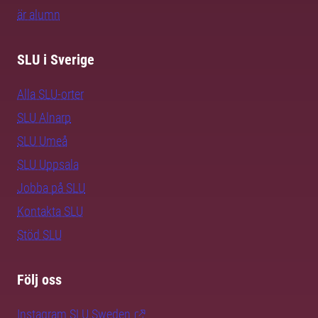
är alumn
SLU i Sverige
Alla SLU-orter
SLU Alnarp
SLU Umeå
SLU Uppsala
Jobba på SLU
Kontakta SLU
Stöd SLU
Följ oss
Instagram SLU.Sweden