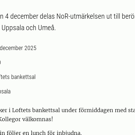
 4 december delas NoR-utmärkelsen ut till berö
i Uppsala och Umeå.
 december 2025
0
ftets bankettsal
sala
er i Loftets bankettsal under förmiddagen med sta
 Kollegor välkomnas!
n följer en lunch för inbjudna.