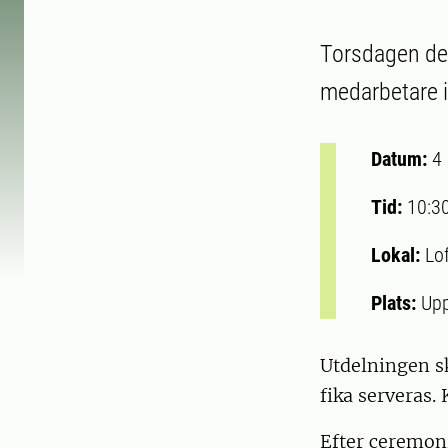
Torsdagen den
medarbetare 
Datum:
4
Tid:
10:3
Lokal:
Lo
Plats:
Upp
Utdelningen sk
fika serveras.
Efter ceremoni