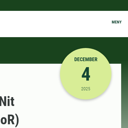
MENY
DECEMBER
4
2025-12-04 10:30:00
2025
Nit
NoR)