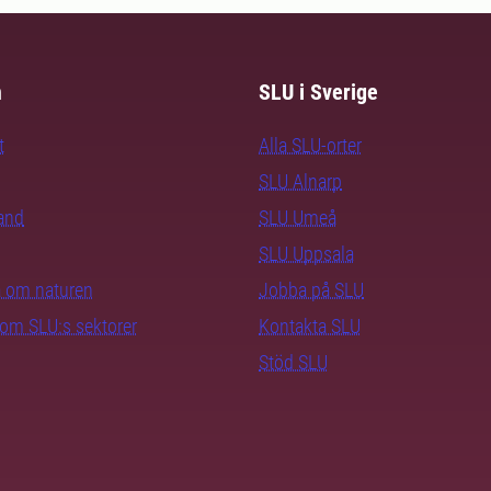
m
SLU i Sverige
t
Alla SLU-orter
SLU Alnarp
rand
SLU Umeå
SLU Uppsala
ra om naturen
Jobba på SLU
nom SLU:s sektorer
Kontakta SLU
Stöd SLU