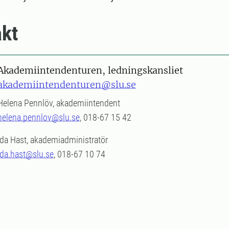
kt
Akademiintendenturen, ledningskansliet
akademiintendenturen@slu.se
Helena Pennlöv, akademiintendent
helena.pennlov@slu.se
, 018-67 15 42
Ida Hast, akademiadministratör
ida.hast@slu.se
, 018-67 10 74