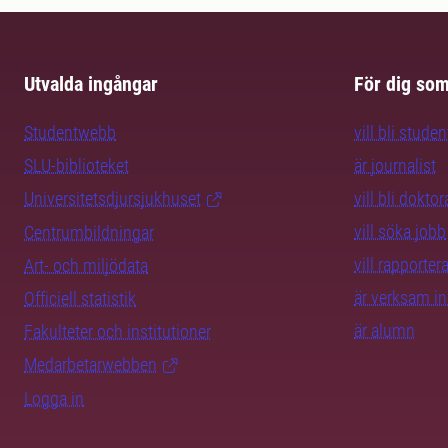
Utvalda ingångar
För dig so
Studentwebb
vill bli studen
SLU-biblioteket
är journalist
Universitetsdjursjukhuset
vill bli dokto
vill söka jobb
Centrumbildningar
vill rapporte
Art- och miljödata
är verksam i
Officiell statistik
är alumn
Fakulteter och institutioner
Medarbetarwebben
Logga in