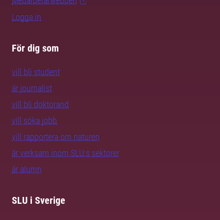
Medarbetarwebben
Logga in
För dig som
vill bli student
är journalist
vill bli doktorand
vill söka jobb
vill rapportera om naturen
är verksam inom SLU:s sektorer
är alumn
SLU i Sverige