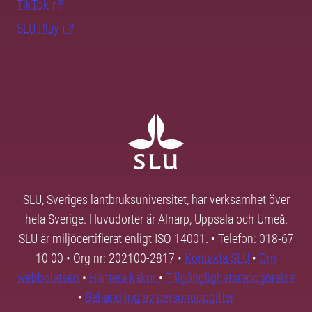
TikTok
SLU Play
SLU, Sveriges lantbruksuniversitet, har verksamhet över
hela Sverige. Huvudorter är Alnarp, Uppsala och Umeå.
SLU är miljöcertifierat enligt ISO 14001. • Telefon: 018-67
10 00 • Org nr: 202100-2817 •
Kontakta SLU
•
Om
webbplatsen
•
Hantera kakor
•
Tillgänglighetsredogörelse
•
Behandling av personuppgifter