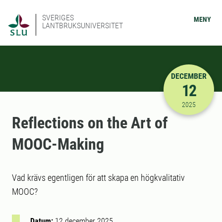
SVERIGES
MENY
LANTBRUKSUNIVERSITET
DECEMBER
12
2025-12-12
2025
Reflections on the Art of
MOOC-Making
Vad krävs egentligen för att skapa en högkvalitativ
MOOC?
Datum:
12 december 2025