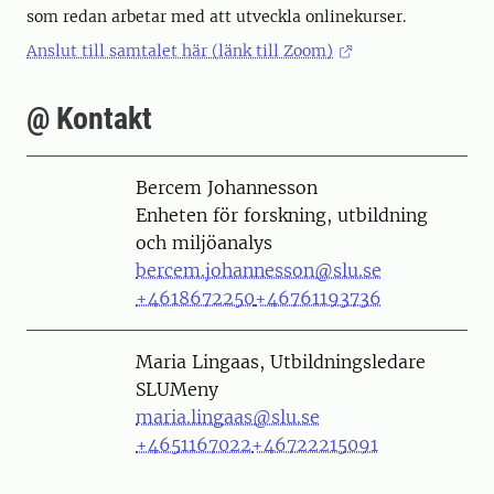
som redan arbetar med att utveckla onlinekurser.
Anslut till samtalet här (länk till Zoom)
@ Kontakt
Person
Bercem Johannesson
Enheten för forskning, utbildning
och miljöanalys
bercem.johannesson@slu.se
+4618672250
+46761193736
Person
Maria Lingaas, Utbildningsledare
SLUMeny
maria.lingaas@slu.se
+4651167022
+46722215091