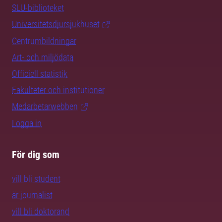
SLU-biblioteket
Universitetsdjursjukhuset
Centrumbildningar
Art- och miljödata
Officiell statistik
Fakulteter och institutioner
Medarbetarwebben
Logga in
För dig som
vill bli student
är journalist
vill bli doktorand