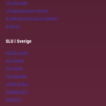
vill söka jobb
vill rapportera om naturen
är verksam inom SLU:s sektorer
är alumn
SLU i Sverige
Alla SLU-orter
SLU Alnarp
SLU Umeå
SLU Uppsala
Jobba på SLU
Kontakta SLU
Stöd SLU