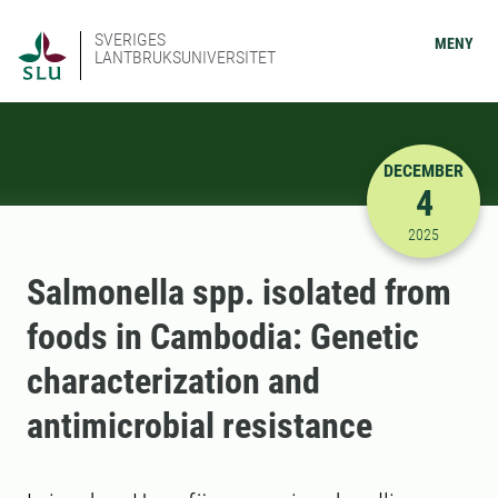
SVERIGES
MENY
LANTBRUKSUNIVERSITET
DECEMBER
4
2025-12-04
2025
Salmonella spp. isolated from
foods in Cambodia: Genetic
characterization and
antimicrobial resistance