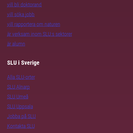
vill bli doktorand
vill söka jobb
vill rapportera om naturen
är verksam inom SLU:s sektorer
är alumn
SLU i Sverige
Alla SLU-orter
SLU Alnarp
SLU Umeå
SLU Uppsala
Jobba på SLU
Kontakta SLU