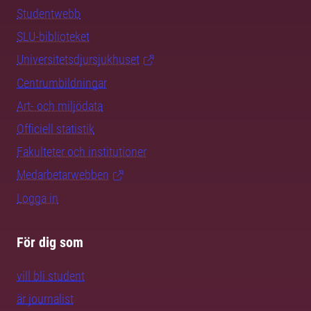
Studentwebb
SLU-biblioteket
Universitetsdjursjukhuset
Centrumbildningar
Art- och miljödata
Officiell statistik
Fakulteter och institutioner
Medarbetarwebben
Logga in
För dig som
vill bli student
är journalist