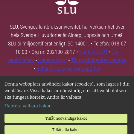
SLU, Sveriges lantbruksuniversitet, har verksamhet över
hela Sverige. Huvudorter är Alnarp, Uppsala och Umeå.
SLU är miljöcertifierat enligt ISO 14001. • Telefon: 018-67
10 00 • Org nr: 202100-2817 •
Kontakta SLU
•
Om
webbplatsen
•
Hantera kakor
•
Tillgänglighetsredogörelse
•
Behandling av personuppgifter
Denna webbplats använder kakor (cookies), som lagras i din
webbläsare. Vissa kakor är nödvändiga för att webbplatsen
ska fungera korrekt. Andra är valbara.
Hantera valbara kakor
Tillåt nödvändiga kakor
Tillåt alla kakor