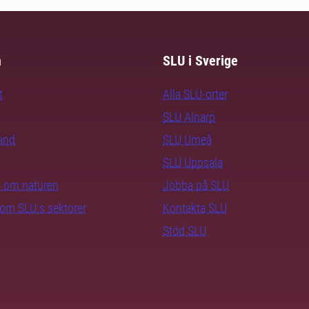
m
SLU i Sverige
t
Alla SLU-orter
SLU Alnarp
rand
SLU Umeå
SLU Uppsala
ra om naturen
Jobba på SLU
nom SLU:s sektorer
Kontakta SLU
Stöd SLU