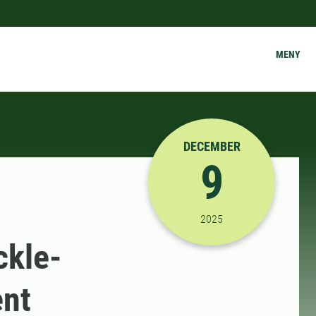
MENY
DECEMBER
9
2025-12-09 09:00:00
2025
ckle-
ent