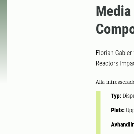
Media
Compo
Florian Gabler
Reactors Impac
Alla intresserad
Typ:
Disp
Plats:
Upp
Avhandli