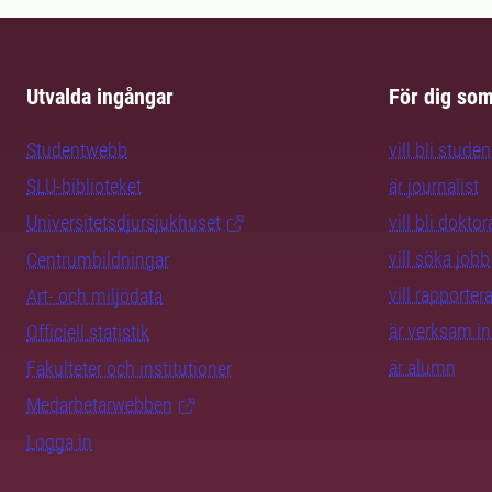
Utvalda ingångar
För dig so
Studentwebb
vill bli studen
SLU-biblioteket
är journalist
Universitetsdjursjukhuset
vill bli dokto
vill söka jobb
Centrumbildningar
vill rapporte
Art- och miljödata
är verksam i
Officiell statistik
är alumn
Fakulteter och institutioner
Medarbetarwebben
Logga in