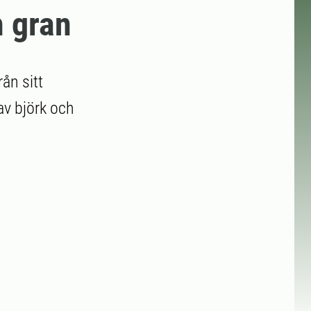
h gran
ån sitt
av björk och