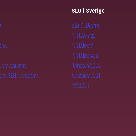
m
SLU i Sverige
t
Alla SLU-orter
SLU Alnarp
rand
SLU Umeå
SLU Uppsala
ra om naturen
Jobba på SLU
nom SLU:s sektorer
Kontakta SLU
Stöd SLU