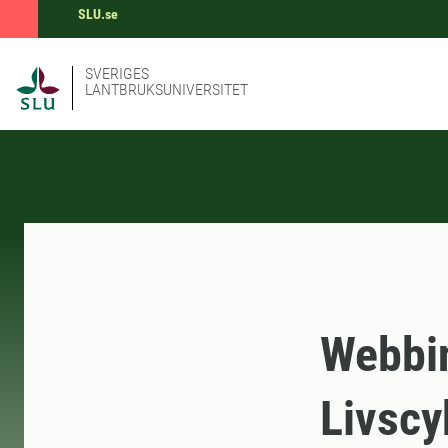
SLU.se
SVERIGES
LANTBRUKSUNIVERSITET
Webbin
Livscy