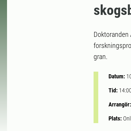
skogsb
Doktoranden A
forskningspro
gran.
Datum:
10
Tid:
14:0
Arrangör
Plats:
Onl