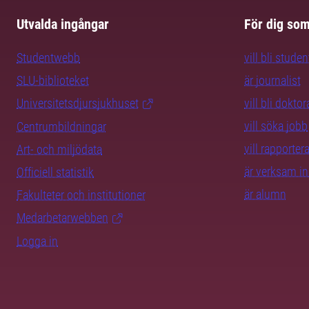
Utvalda ingångar
För dig so
Studentwebb
vill bli studen
SLU-biblioteket
är journalist
Universitetsdjursjukhuset
vill bli dokto
vill söka jobb
Centrumbildningar
vill rapporte
Art- och miljödata
är verksam i
Officiell statistik
är alumn
Fakulteter och institutioner
Medarbetarwebben
Logga in