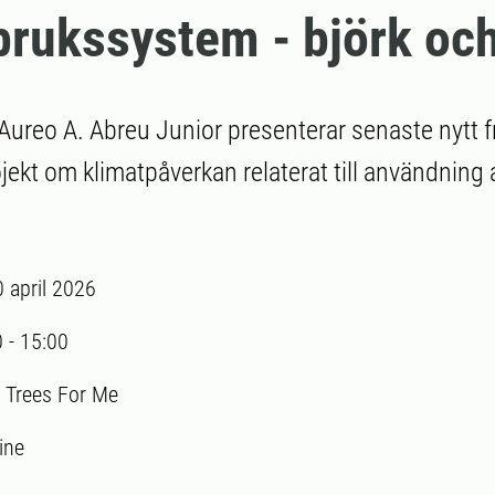
rukssystem - björk oc
ureo A. Abreu Junior presenterar senaste nytt fr
jekt om klimatpåverkan relaterat till användning 
 april 2026
0
-
15:00
:
Trees For Me
ine