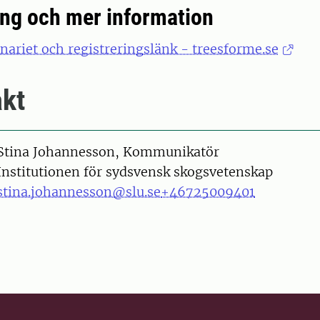
ing och mer information
ariet och registreringslänk - treesforme.se
kt
on
Stina Johannesson, Kommunikatör
Institutionen för sydsvensk skogsvetenskap
stina.johannesson@slu.se
+46725009401