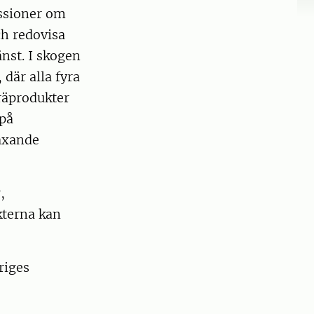
ussioner om
ch redovisa
änst. I skogen
där alla fyra
räprodukter
 på
äxande
,
kterna kan
riges