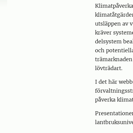
Klimatpåverkan
klimatåtgärder
utsläppen av v
kräver systeme
delsystem beak
och potentiell
trämarknaden,
lövträdart.
I det här webb
förvaltningsst
påverka klima
Presentationen
lantbruksuniv