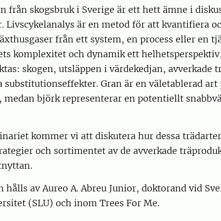
 från skogsbruk i Sverige är ett hett ämne i disk
. Livscykelanalys är en metod för att kvantifiera o
äxthusgaser från ett system, en process eller en tj
ts komplexitet och dynamik ett helhetsperspektiv, 
tas: skogen, utsläppen i värdekedjan, avverkade t
a substitutionseffekter. Gran är en väletablerad art
 medan björk representerar en potentiellt snabbv
inariet kommer vi att diskutera hur dessa trädarter
rategier och sortimentet av de avverkade träprodu
tnyttan.
 hålls av Aureo A. Abreu Junior, doktorand vid Sve
ersitet (SLU) och inom Trees For Me.