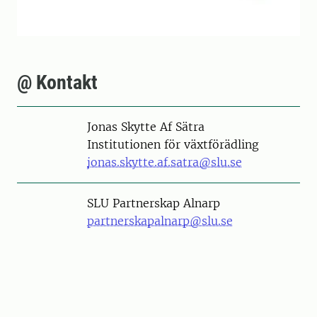
@ Kontakt
Person
Jonas Skytte Af Sätra
Institutionen för växtförädling
jonas.skytte.af.satra@slu.se
SLU Partnerskap Alnarp
partnerskapalnarp@slu.se