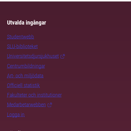
Utvalda ingångar
Studentwebb
SLU-biblioteket
Universitetsdjursjukhuset
Centrumbildningar
Art- och miljödata
Officiell statistik
Fakulteter och institutioner
Medarbetarwebben
Logga in