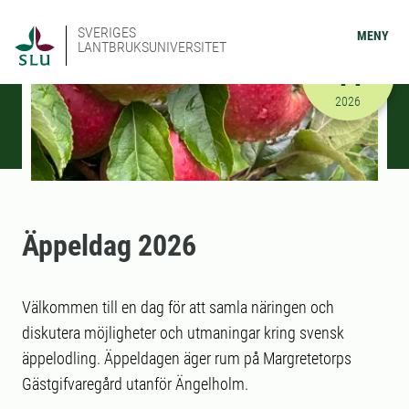
SVERIGES
MENY
LANTBRUKSUNIVERSITET
JANUARI
14
2026-01-14
2026
Äppeldag 2026
Välkommen till en dag för att samla näringen och
diskutera möjligheter och utmaningar kring svensk
äppelodling. Äppeldagen äger rum på Margretetorps
Gästgifvaregård utanför Ängelholm.