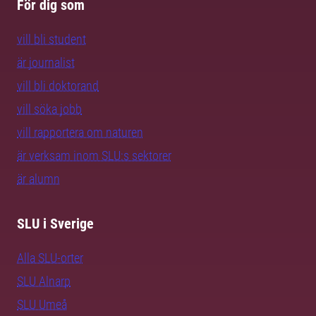
För dig som
vill bli student
är journalist
vill bli doktorand
vill söka jobb
vill rapportera om naturen
är verksam inom SLU:s sektorer
är alumn
SLU i Sverige
Alla SLU-orter
SLU Alnarp
SLU Umeå