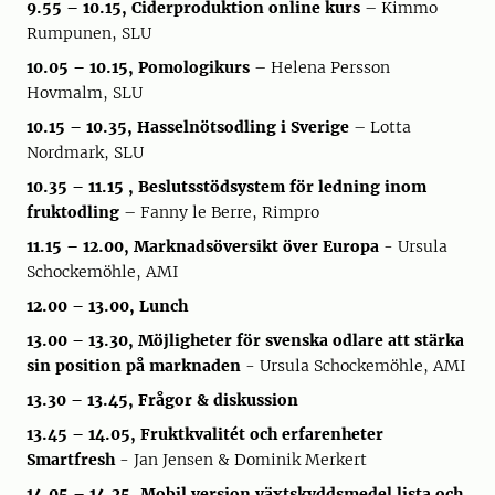
9.55 – 10.15, Ciderproduktion online kurs
– Kimmo
Rumpunen, SLU
10.05 – 10.15, Pomologikurs
– Helena Persson
Hovmalm, SLU
10.15 – 10.35, Hasselnötsodling i Sverige
– Lotta
Nordmark, SLU
10.35 – 11.15 , Beslutsstödsystem för ledning inom
fruktodling
– Fanny le Berre, Rimpro
11.15 – 12.00, Marknadsöversikt över Europa
- Ursula
Schockemöhle, AMI
12.00 – 13.00, Lunch
13.00 – 13.30, Möjligheter för svenska odlare att stärka
sin position på marknaden
- Ursula Schockemöhle, AMI
13.30 – 13.45, Frågor & diskussion
13.45 – 14.05, Fruktkvalitét och erfarenheter
Smartfresh
- Jan Jensen & Dominik Merkert
14.05 – 14.25, Mobil version växtskyddsmedel lista och