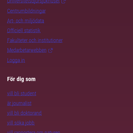
Universitetsdjursjukhuset
Centrumbildningar
Art- och miljödata
Officiell statistik
Fakulteter och institutioner
Medarbetarwebben
Logga in
För dig som
vill bli student
är journalist
vill bli doktorand
vill söka jobb
vill rapportera om naturen