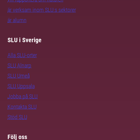
är verksam inom SLU:s sektorer
är alumn
SLU i Sverige
Alla SLU-orter
SLU Alnarp
SLU Umeå
SLU Uppsala
Jobba på SLU
Kontakta SLU
Stöd SLU
Följ oss