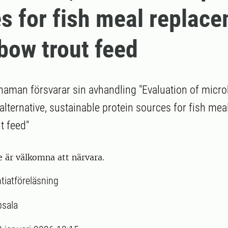
s for fish meal replac
nbow trout feed
man försvarar sin avhandling "Evaluation of micro
alternative, sustainable protein sources for fish me
t feed"
e är välkomna att närvara.
ntiatföreläsning
sala