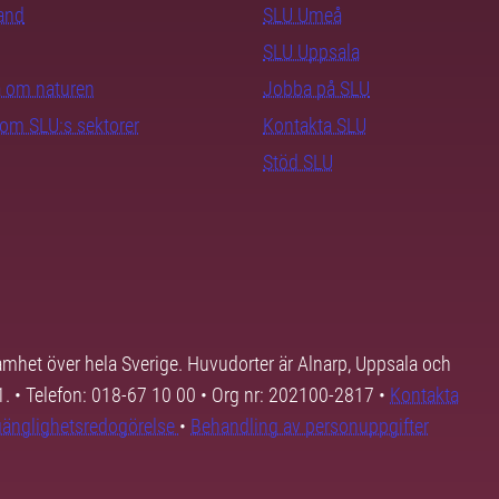
rand
SLU Umeå
SLU Uppsala
ra om naturen
Jobba på SLU
nom SLU:s sektorer
Kontakta SLU
Stöd SLU
samhet över hela Sverige. Huvudorter är Alnarp, Uppsala och
01. • Telefon: 018-67 10 00 • Org nr: 202100-2817 •
Kontakta
lgänglighetsredogörelse
•
Behandling av personuppgifter