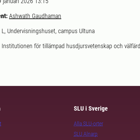
9 januari 2026 13:15
ent:
Ashwath Gaudhaman
l L, Undervisningshuset, campus Ultuna
:
Institutionen för tillämpad husdjursvetenskap och välfär
m
SLU i Sverige
t
Alla SLU-orter
SLU Alnarp