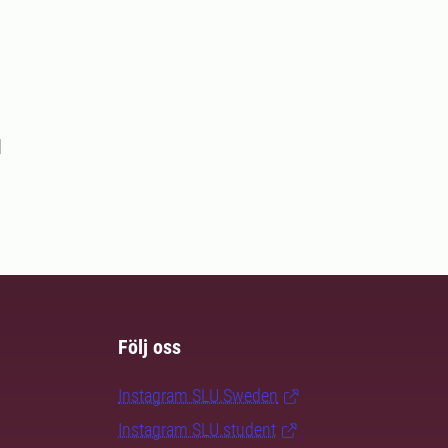
d
Följ oss
Instagram SLU.Sweden
Instagram SLU.student