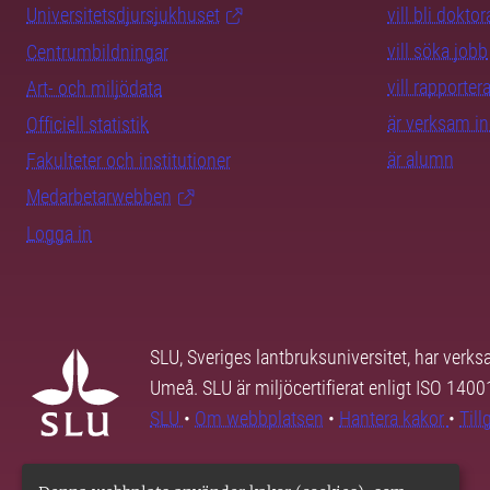
Universitetsdjursjukhuset
vill bli dokto
vill söka jobb
Centrumbildningar
vill rapporte
Art- och miljödata
är verksam i
Officiell statistik
är alumn
Fakulteter och institutioner
Medarbetarwebben
Logga in
SLU, Sveriges lantbruksuniversitet, har verk
Umeå. SLU är miljöcertifierat enligt ISO 140
SLU
•
Om webbplatsen
•
Hantera kakor
•
Til