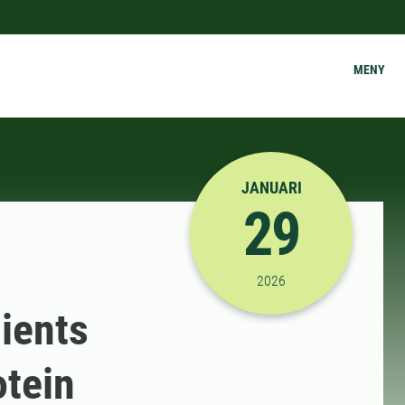
MENY
JANUARI
29
2026-01-29 13:15:00
2026
dients
otein