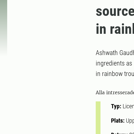
source
in rai
Ashwath Gaudha
ingredients as 
in rainbow trou
Alla intresserad
Typ:
Lice
Plats:
Upp