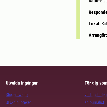
Datum:
2
Respond
Lokal:
Sa
Arrangör
Utvalda ingångar
För dig so
Studentwebb
vill bli studen
SLU-biblioteket
är journalist