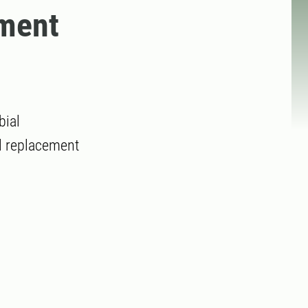
ement
bial
al replacement